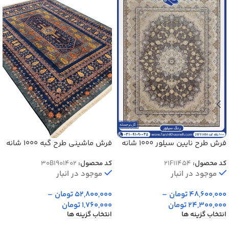
فرش طرح نایین سیلور 1000 شانه
فرش ماشینی طرح گبه 1000 شانه
کد 454
رنگ آبی کد 901402
کد محصول:
21F11454
کد محصول:
30B1901402
موجود در انبار
موجود در انبار
48,600,000
تومان
–
52,800,000
تومان
–
24,300,000
تومان
1,760,000
تومان
انتخاب گزینه ها
انتخاب گزینه ها