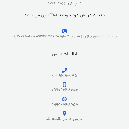
کد پستی: 8741114066
خدمات فروش فرشخونه تماماً آنلاین می باشد
برای خرید حضوری از روز قبل با شماره 09192435630 هماهنگ کنید.
اطلاعات تماس
03191090045
09909048050
09909048050
آدرس ما در نقشه بلد