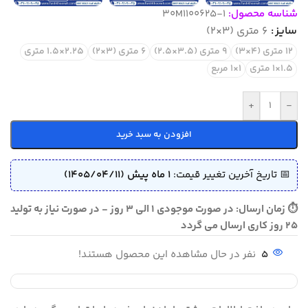
شناسه محصول:
30M1100625-1
سایز
6 متری (3×2)
12 متری (4×3)
9 متری (3.5×2.5)
6 متری (3×2)
2.25×1.5 متری
1.5×1 متری
1×1 مربع
+
-
افزودن به سبد خرید
📅 تاریخ آخرین تغییر قیمت:
1 ماه پیش (1405/04/11)
⏱ زمان ارسال: در صورت موجودی 1 الی 3 روز - در صورت نیاز به تولید
25 روز کاری ارسال می گردد
5
نفر در حال مشاهده این محصول هستند!