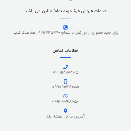
خدمات فروش فرشخونه تماماً آنلاین می باشد
برای خرید حضوری از روز قبل با شماره 09192435630 هماهنگ کنید.
اطلاعات تماس
03191090045
09909048050
09909048050
آدرس ما در نقشه بلد