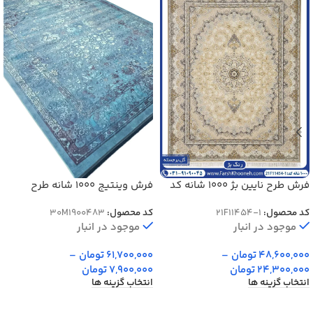
فرش طرح نایین بژ 1000 شانه کد
فرش وینتیج 1000 شانه طرح
1-454
افشان دنیا کد 900483
کد محصول:
21F11454-1
کد محصول:
30M1900483
موجود در انبار
موجود در انبار
48,600,000
تومان
–
61,700,000
تومان
–
24,300,000
تومان
7,900,000
تومان
انتخاب گزینه ها
انتخاب گزینه ها