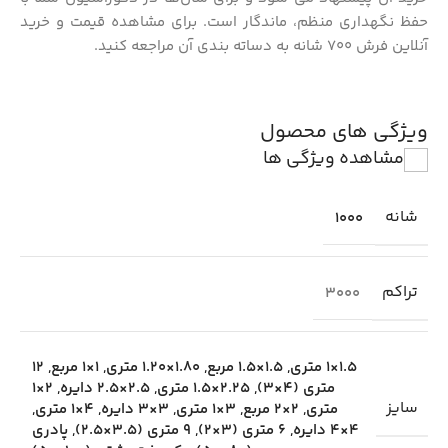
حفظ نگهداری منظم، ماندگار است. برای مشاهده قیمت و خرید
آنلاین فرش 700 شانه به دساته بندی آن مراجعه کنید.
ویژگی های محصول
مشاهده ویژگی ها
شانه
1000
تراکم
3000
1.5×1 متری
,
1.5×1.5 مربع
,
1.80×1.20 متری
,
1×1 مربع
,
12
متری (4×3)
,
2.25×1.5 متری
,
2.5×2.5 دایره
,
2×1
سایز
متری
,
2×2 مربع
,
3×1 متری
,
3×3 دایره
,
4×1 متری
,
4×4 دایره
,
6 متری (3×2)
,
9 متری (3.5×2.5)
,
پادری