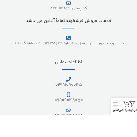
کد پستی: 8741114066
خدمات فروش فرشخونه تماماً آنلاین می باشد
برای خرید حضوری از روز قبل با شماره 09192435630 هماهنگ کنید.
اطلاعات تماس
03191090045
09909048050
یلترها
سبد خرید
منو
09909048050
آدرس ما در نقشه بلد