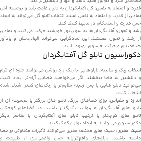
فضاهای سرد و کم‌نور مفید باشد و آنها را دلنشین‌تر کند.
درت و اعتماد به نفس
: گل آفتابگردان به دلیل قامت بلند و برجسته‌ اش
نمادی از قدرت و اعتماد به نفس است. انتخاب تابلو گل می‌تواند به ایجاد
حس قدرت و استحکام در محیط کمک کند.
شد و تحول
: آفتابگردان‌ها به سوی نور خورشید حرکت می‌کنند و نمادی
از رشد و تحول هستند. این نمادگرایی می‌تواند الهام‌بخش و یادآور
هدفمندی و حرکت به سوی بهبود باشد.
دکوراسیون تابلو گل آفتابگردان
انتخاب رنگ و تنالیته
: تابلوهایی با رنگ زرد روشن می‌توانند جلوه‌ ای گرم
و دلنشین به فضا ببخشند. اگر می‌خواهید فضایی آرام‌تر ایجاد کنید،
می‌توانید تابلو هایی با پس‌ زمینه ملایم‌تر یا رنگ‌های کمتر اشباع شده
انتخاب کنید.
ندازه و مقیاس
: برای فضاهای بزرگ، تابلو های بزرگتر یا مجموعه ‌ای از
تابلو های آفتابگردان می‌توانند تأثیرگذار باشند. در فضاهای کوچکتر،
تابلو های کوچکتر یا ترکیب تابلو های آفتابگردان با عناصر دیگر
دکوراسیون می‌توانند به ایجاد توازن کمک کنند.
بک هنری
: سبک‌ های مختلف هنری می‌توانند تأثیرات متفاوتی بر فضا
داشته باشند. تابلوهای واقع‌گرایانه حس واقعی‌تری از طبیعت و