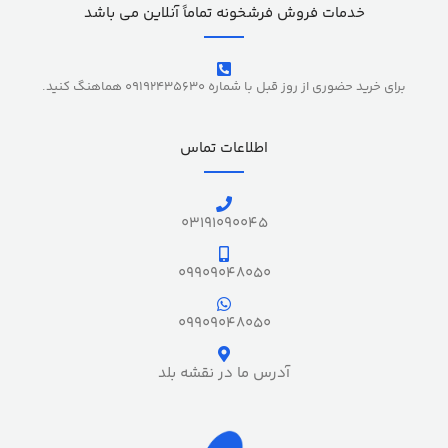
خدمات فروش فرشخونه تماماً آنلاین می باشد
برای خرید حضوری از روز قبل با شماره 09192435630 هماهنگ کنید.
اطلاعات تماس
03191090045
09909048050
09909048050
آدرس ما در نقشه بلد