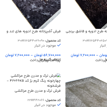
 طرح ادویه و قاشق برنجی
فرش آشپزخانه طرح ادویه های تند و
گرم 700 شانه کد 4026090
30M725440250
کد محصول:
30M72544026090
نبار
موجود در انبار
ومان
–
7,200,000
تومان
56,700,000
تومان
–
7,200,000
تومان
ا
انتخاب گزینه ها
پرداخت
پرداخت پیش‌پرداخت
فرش ترک و مدرن طرح مراکشی
چهارخونه رنگ کرم بژ کد 42066KB
کد محصول:
22M442066
موجود در انبار