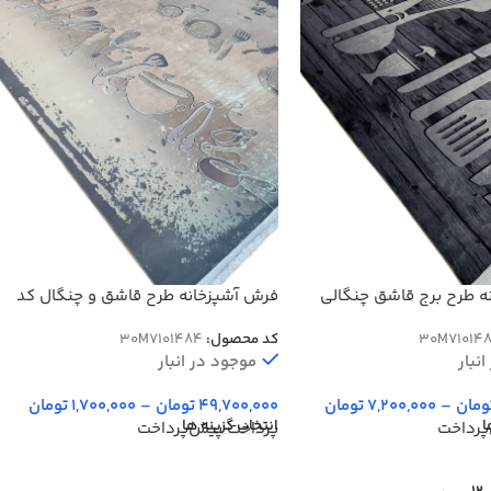
ه طرح برج قاشق چنگالی
فرش آشپزخانه طرح قاشق و چنگال کد
101483
101484
30M71014
کد محصول:
30M7101484
نبار
موجود در انبار
ومان
–
7,200,000
تومان
49,700,000
تومان
–
1,700,000
تومان
ا
انتخاب گزینه ها
پرداخت
پرداخت پیش‌پرداخت