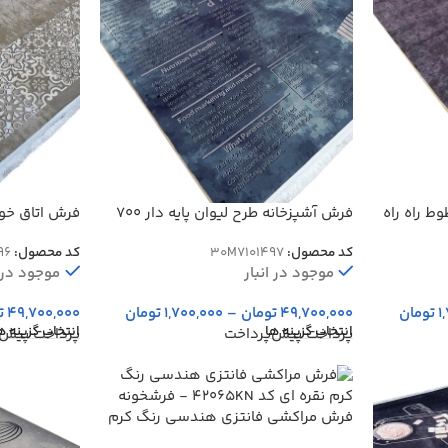
ط راه راه
فرش آشپزخانه طرح لیوان پایه دار 700
فرش اتاق خو
شانه کد 101497
پتینه 700 شانه کد 101496
کد محصول:
30M7101497
کد محصول:
96
موجود در انبار
موجود در ا
1
تومان
49,700,000
تومان
–
1,700,000
تومان
49,700,000
ت
انتخاب گزینه ها
انتخاب گزینه ه
پرداخت پیش‌پرداخت
پرداخت پیش‌
فرش مراکشی فانتزی هندسی رنگ کرم
نقره ای کد 42065KN