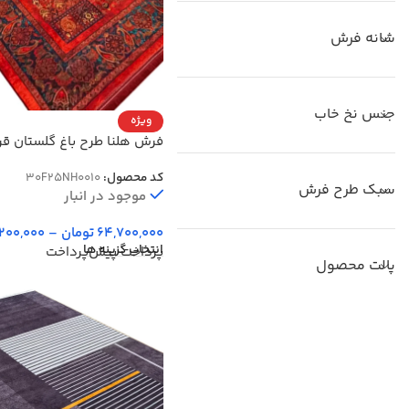
شانه فرش
جنس نخ خاب
ویژه
فرش هلنا طرح باغ گلستان قر
77 رج دستبافت کد 25NH0010
کد محصول:
30F25NH0010
سبک طرح فرش
موجود در انبار
64,700,000
تومان
–
,200,000
انتخاب گزینه ها
پرداخت پیش‌پرداخت
پالت محصول