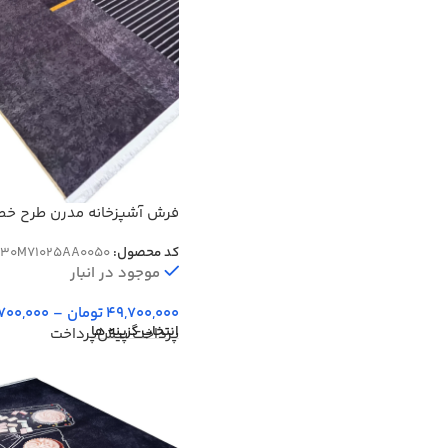
فرش آشپزخانه مدرن طرح خطو
700 شانه کد 25AA0050
کد محصول:
30M71025AA0050
موجود در انبار
49,700,000
تومان
–
,700,000
انتخاب گزینه ها
پرداخت پیش‌پرداخت