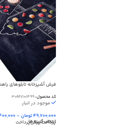
فرش آشپزخانه تابلوهای راهنم
مارشمالو 700 شانه کد 101499
کد محصول:
30M7101499
موجود در انبار
49,700,000
تومان
–
400,000
انتخاب گزینه ها
پرداخت پیش‌پرداخت