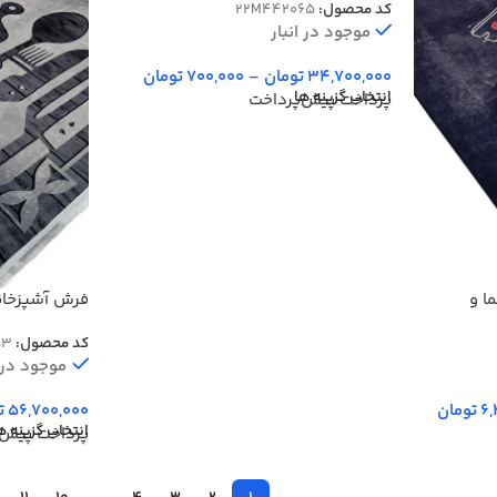
کد محصول:
22M442065
موجود در انبار
34,700,000
تومان
–
700,000
تومان
انتخاب گزینه ها
پرداخت پیش‌پرداخت
ا و
فرش آشپزخان
رنگ خاکستری کد 
کد محصول:
83
موجود در ا
6,
تومان
56,700,000
ت
انتخاب گزینه ه
پرداخت پیش‌