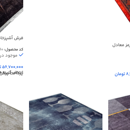
فرش آشپزخانه
700 شانه کد 4025090
مز معادل
کد محصول:
90
موجود در ا
56,700,000
ت
انتخاب گزینه ه
پرداخت پیش‌
8
تومان