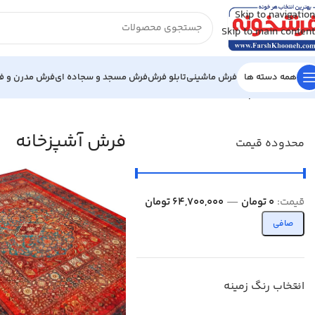
Skip to navigation
Skip to main content
همه دسته ها
فرش ماشینی
تابلو فرش
فرش مسجد و سجاده ای
فرش مدرن و فا
خانه
/
فرش آشپزخانه
نمایش 1–12 از 133 نتیجه
فرش آشپزخانه
محدوده قیمت
قيمت:
0 تومان
—
64,700,000 تومان
صافی
انتخاب رنگ زمینه