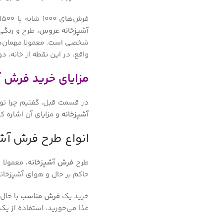
فرش‌های 1000 شانه یا 1500 شانه، با هدف استفاده در آشپزخانه و محیط‌هایی که در معرض آلودگی هستند، تولید نشده‌اند. اما برعکس، برای تولید
آشپزخانه عروس
، طرح و رنگ
شخصی است. معمولا مهمان‌ها ب
واقع، در این نقطه از خانه، د
مزایای خرید فرش آ
در قسمت قبل، گفتیم چرا توصی
آشپزخانه
و مزایای آن اشاره کن
انواع طرح فرش آشپ
طرح‌
فرش آشپزخانه
، معمولا 
حاکم بر حال و هوای آشپزخانه
خرید یک
فرش مناسب
با حال 
غذا می‌خورید، استفاده از ی