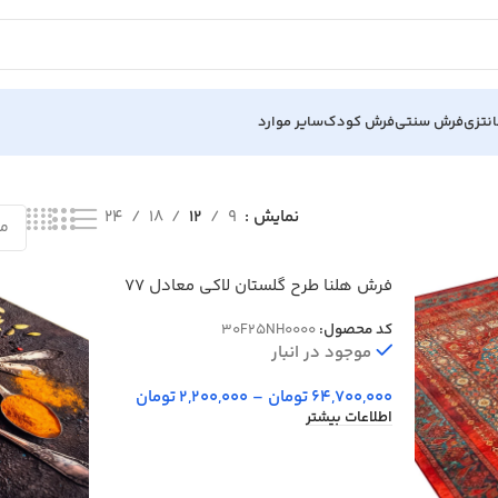
نتزی
فرش سنتی
فرش کودک
سایر موارد
نمایش
9
12
18
24
فرش هلنا طرح گلستان لاکی معادل 77
رج دستبافت کد 25NH0000
کد محصول:
30F25NH0000
موجود در انبار
64,700,000
تومان
–
2,200,000
تومان
اطلاعات بیشتر