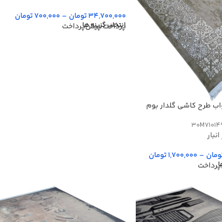
34,700,000
تومان
–
700,000
تومان
انتخاب گزینه ها
پرداخت پیش‌پرداخت
اب طرح کاشی گلدار بوم
30M71014
نبار
ومان
–
1,700,000
تومان
ا
پرداخت