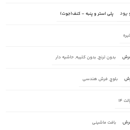
 پود
پلی استر و پنبه – کنف(جوت)
یره
فرش
بدون ترنج
,
بدون کتیبه
,
حاشیه دار
رش
بلوچ
,
فرش هندسی
لت 14
رش
بافت ماشینی