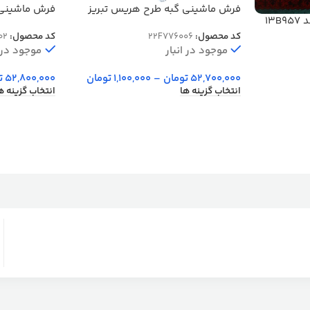
فرش ماشینی گبه طرح هریس تبریز
13
رنگ کرم قهوه ای کد 76006
آبی کد 901402
کد محصول:
22F776006
کد محصول:
02
موجود در انبار
موجود در ا
52,700,000
تومان
–
1,100,000
تومان
52,800,000
ت
انتخاب گزینه ها
انتخاب گزینه ه