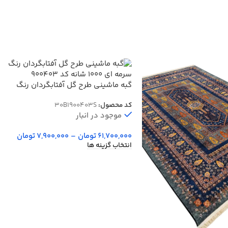
گبه ماشینی طرح گل آفتابگردان رنگ
سرمه ای 1000 شانه کد 900403
کد محصول:
30B1900403S
موجود در انبار
61,700,000
تومان
–
7,900,000
تومان
انتخاب گزینه ها