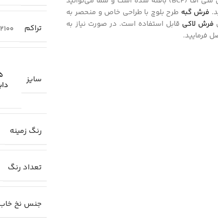
حاشیه و بدون ترنج و اشکال هندسی به صورت غیر برجسته با نخ بی سی اف (BCF) بافته شده است و شما می‌توانید
د.
فرش گبه
طرح بلوچ با طراحی خاص و منحصر به
ن
فرش لاکی
قابل استفاده است. در صورت نیاز به
تراکم
2100
 فرمایید.
.25
سایز
دای
رنگ زمینه
تعداد رنگ
جنس نخ خاب