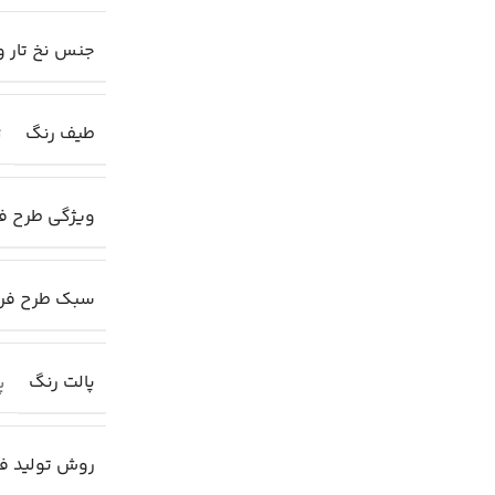
جنس نخ تار و
طیف رنگ
ت
ویژگی طرح 
سبک طرح ف
پالت رنگ
پا
روش تولید ف