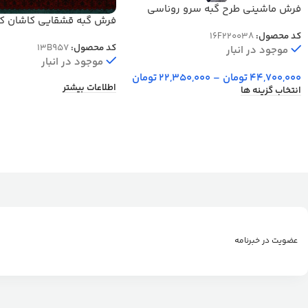
فرش ماشینی طرح گبه سرو روناسی
فرش گبه قشقایی کاشان کد B957
1200 شانه کد 038
کد محصول:
16F220038
کد محصول:
13B957
موجود در انبار
موجود در انبار
44,700,000
تومان
–
22,350,000
تومان
اطلاعات بیشتر
انتخاب گزینه ها
عضویت در خبرنامه