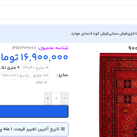
نتزی
فرش سنتی
فرش کودک
سایر موارد
شناسه محصول:
14B7209008
16,900,000
توما
12 متری (4×3)
9 متری (3.5×2.5)
سایز
2×1 متری
پادری (80×50)
صاف
+
-
📅 تاریخ آخرین تغییر قیمت:
1 ماه پیش (1405/04/02)