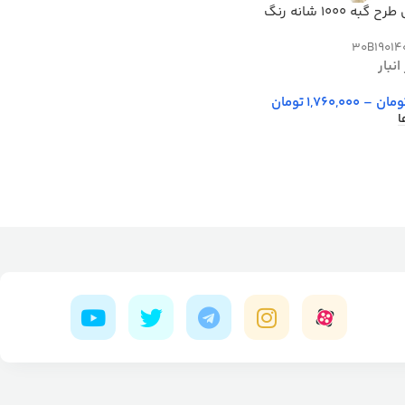
فرش ماشینی طرح گبه 1000 شانه رنگ
30B19014
نبار
ومان
–
1,760,000
تومان
ا