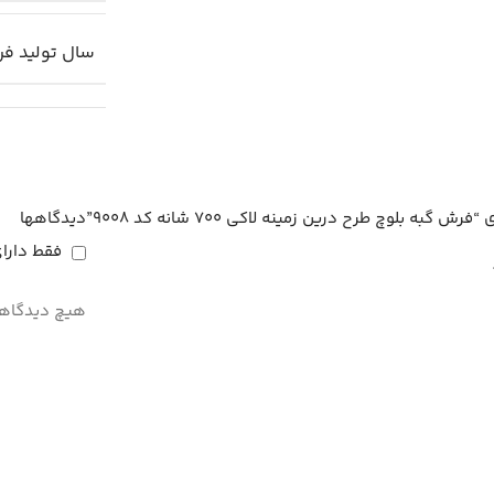
سال تولید ف
 بلوچ طرح درین زمینه لاکی 700 شانه کد 9008”
دیدگاهها
فقط دارا
هیچ دیدگاهی