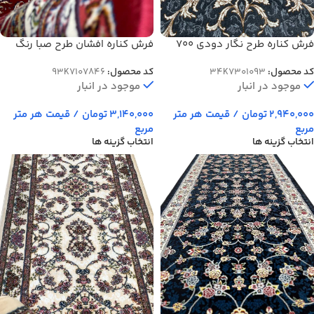
فرش کناره طرح نگار دودی 700
فرش کناره افشان طرح صبا رنگ
شانه تراکم 2100 کد 1093
لاکی 700 شانه کد 7846
کد محصول:
34K7301093
کد محصول:
93K7107846
موجود در انبار
موجود در انبار
2,940,000
تومان
/ قیمت هر متر
3,140,000
تومان
/ قیمت هر متر
مربع
مربع
انتخاب گزینه ها
انتخاب گزینه ها