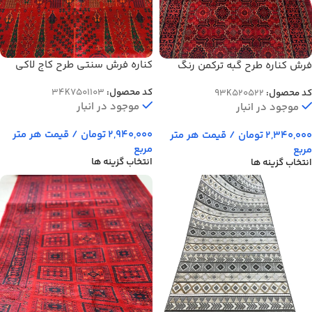
کناره فرش سنتی طرح کاج لاکی
فرش کناره طرح گبه ترکمن رنگ
700 شانه کد 1103
لاکی 500 شانه کد 522
کد محصول:
34K7501103
کد محصول:
93K520522
موجود در انبار
موجود در انبار
2,940,000
تومان
/ قیمت هر متر
2,340,000
تومان
/ قیمت هر متر
مربع
مربع
انتخاب گزینه ها
انتخاب گزینه ها