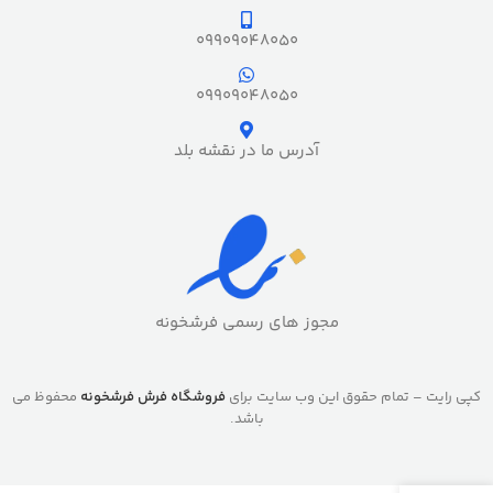
09909048050
09909048050
آدرس ما در نقشه بلد
مجوز های رسمی فرشخونه
کپی رایت – تمام حقوق این وب سایت برای
فروشگاه فرش فرشخونه
محفوظ می
باشد.