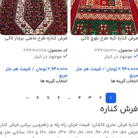
فرش کناره گبه طرح بلوچ لاکی
فرش کناره طرح ماهی بیجار لاکی
کهنه نما 700 شانه کد 0220
700 شانه تراکم 2100 کد 1075
کد محصول:
34K750220
کد محصول:
34K7101075
موجود در انبار
موجود در انبار
2,940,000
تومان
/ قیمت هر متر
2,940,000
تومان
/ قیمت هر متر
مربع
مربع
انتخاب گزینه ها
انتخاب گزینه ها
→
8
7
6
…
4
3
2
1
فرش کناره
کناره فرش متری کاشان؛ قیمت فرش راه پله و راهرویی برشی فرش کنار
عرض‌ ۵۰، ۷۰، ۸۰، ۹۰، ۱۰۰، ۱۱۰، ۱۲۰، ۱۳۰، ۱۵۰، ۱۶۰ و ۱۸۰ سانتی‌ متر و