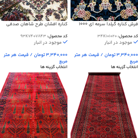
فرش کناره گیلدا سرمه ای 1000
کناره افشان طرح شاهان صدفی
شانه کد 1020
برجسته 700 شانه 2100 کد 7843
کد محصول:
34K101020
کد محصول:
93K7407843
موجود در انبار
موجود در انبار
3,340,000
تومان
/ قیمت هر متر
3,340,000
تومان
/ قیمت هر متر
مربع
مربع
انتخاب گزینه ها
انتخاب گزینه ها