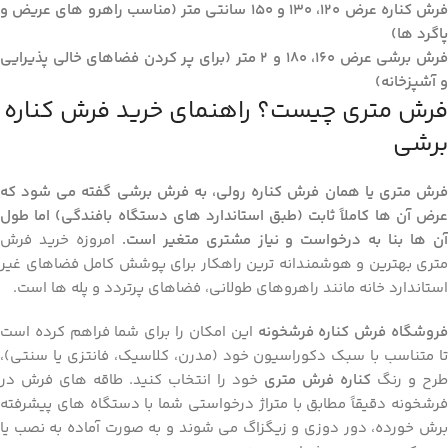
فرش کناره عرض ۱۲۰، ۱۳۰ و ۱۵۰ سانتی ‌متر (مناسب راهرو های عریض و
پاگرد ها)
فرش برشی عرض ۱۶۰، ۱۸۰ و ۲ متر (برای پر کردن فضاهای خالی پذیرایی
و آشپزخانه)
فرش متری چیست؟ راهنمای خرید فرش کناره
برشی
فرش متری یا همان فرش کناره رولی، به فرش برشی گفته می‌ شود که
عرض آن‌ ها کاملاً ثابت (طبق استاندارد های دستگاه بافندگی) اما طول
آن ‌ها بنا به درخواست و نیاز مشتری متغیر است.
امروزه خرید فرش
متری بهترین و هوشمندانه ‌ترین راهکار برای پوشش کامل فضاهای غیر
استاندارد خانه مانند راهروهای طولانی، فضاهای پرتردد و پله ‌ها است.
روشگاه فرش کناره فرشخونه
این امکان را برای شما فراهم کرده است
تا متناسب با سبک دکوراسیون خود (مدرن، کلاسیک، فانتزی یا سنتی)،
طرح و رنگ
کناره فرش متری
خود را انتخاب کنید. طاقه ‌های فرش در
فرشخونه دقیقاً مطابق با متراژ درخواستی شما با دستگاه‌ های پیشرفته
برش خورده، دور دوزی و زیگزاگ می‌ شوند و به صورت آماده ‌به ‌نصب یا