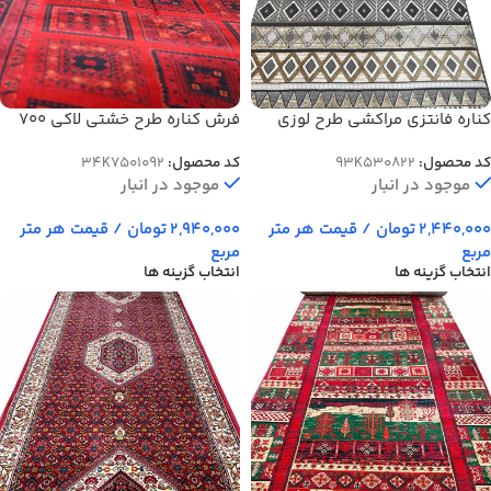
کناره فانتزی مراکشی طرح لوزی
فرش کناره طرح خشتی لاکی 700
500 شانه کد 822
شانه کد 1092
کد محصول:
93K530822
کد محصول:
34K7501092
موجود در انبار
موجود در انبار
2,440,000
تومان
/ قیمت هر متر
2,940,000
تومان
/ قیمت هر متر
مربع
مربع
انتخاب گزینه ها
انتخاب گزینه ها