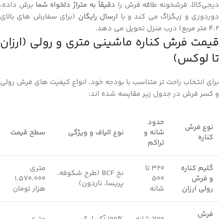
یجی‌کالا، فرشخونه طاقه فرش را
دقیقاً به متراژ دلخواه شما
برش داده،
وردوزی و زیگزاگ می‌ کند و با
ارسال رایگان
(برای سفارش‌ های بالای
۴.۲ متر مربع) درب منزل تحویل می ‌دهد.
قیمت فرش کناره ماشینی متری و رولی (ارزان
تا لوکس)
برای انتخاب راحت ‌تر متناسب با بودجه خود، انواع کیفیت‌ های فرش رولی
و کسر فرش در جدول زیر مقایسه شده ‌اند:
حدود
نوع فرش
شانه و
نوع الیاف و ویژگی
سطح قیمت
کناره
تراکم
گلیم کناره
۳۲۰ تا
متری
نخ BCF (طرح شکوفه،
و فرش
۵۰۰
۱.۵۷۰.۰۰۰
پریسا، ناردون)
رولی ارزان
شانه
هزار تومان
فرش