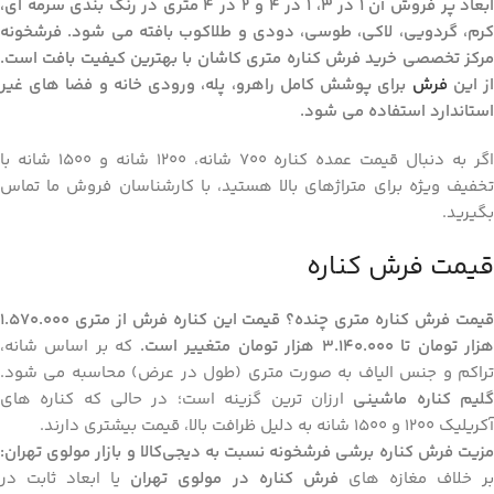
ابعاد پر فروش آن ۱ در ۳، ۱ در ۴ و ۲ در ۴ متری در رنگ‌ بندی سرمه‌ ای،
کرم، گردویی، لاکی، طوسی، دودی و طلا‌کوب بافته می ‌شود. فرشخونه
مرکز تخصصی خرید فرش کناره متری کاشان با بهترین کیفیت بافت است.
ز این
فرش
برای پوشش کامل راهرو، پله، ورودی خانه و فضا های غیر
استاندارد استفاده می ‌شود.
اگر به دنبال قیمت عمده کناره ۷۰۰ شانه، ۱۲۰۰ شانه و ۱۵۰۰ شانه با
تخفیف ویژه برای متراژهای بالا هستید، با کارشناسان فروش ما تماس
بگیرید.
قیمت فرش کناره
قیمت فرش کناره متری چنده؟ قیمت این کناره فرش از متری ۱.۵۷۰.۰۰۰
زار تومان تا ۳.۱۴۰.۰۰۰ هزار تومان متغییر است.
که بر اساس شانه،
تراکم و جنس الیاف به صورت متری (طول در عرض) محاسبه می‌ شود.
لیم کناره ماشینی
ارزان ‌ترین گزینه است؛ در حالی که کناره ‌های
آکریلیک ۱۲۰۰ و ۱۵۰۰ شانه به دلیل ظرافت بالا، قیمت بیشتری دارند.
مزیت فرش کناره برشی فرشخونه نسبت به دیجی‌کالا و بازار مولوی تهران
:
ر خلاف مغازه ‌های
فرش کناره در مولوی تهران
یا ابعاد ثابت در