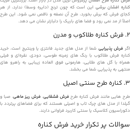
رش کناره طرح افشان
پرفروش ‌ترین مدل در بازار است. بزرگترین مزیت
ناره افشان برشی
این است که چون ترنج (دایره وسط) ندارد، از هر
کجای فرش که برش بخورد، طرح آن نصفه و ناقص نمی ‌شود. این طرح
اصلاً از مد نمی ‌رود و فضا های باریک را دلبازتر نشان می ‌دهد.
۲. فرش کناره طلاکوب و مدرن
اگر
فرش پذیرایی
شما از مدل ‌های جدید فانتزی یا وینتیج است، خرید
کناره فرش طلاکوب با رنگ ‌های زمینه طوسی، دودی، نقره‌ای و فیلی
همراه با گل‌ های طلایی، هارمونی فوق ‌العاده زیبایی به راهرو های
منتهی به پذیرایی شما می ‌بخشد.
۳. کناره طرح سنتی اصیل
طرح‌ هایی مانند فرش کناره طرح
فرش قشقایی
،
فرش ریز ماهی
، صبا و
گیلدا از مدل‌ های چرک ‌تاب و اصیلی هستند که برای فضاهای پرتردد با
دکوراسیون کلاسیک یا سنتی کاربرد فراوانی دارند.
سوالات پر تکرار خرید فرش کناره