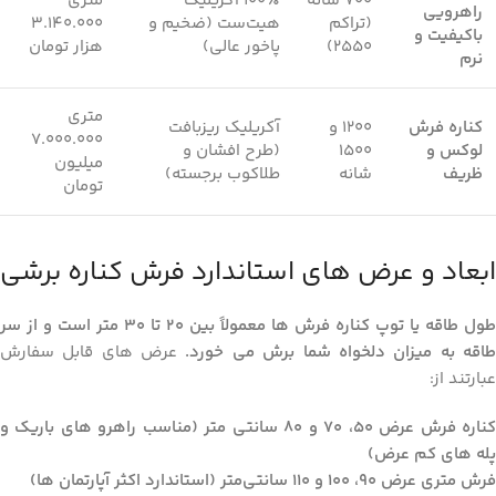
۷۰۰ شانه
۱۰۰٪ آکریلیک
متری
راهرویی
(تراکم
هیت‌ست (ضخیم و
۳.۱۴۰.۰۰۰
باکیفیت و
۲۵۵۰)
پاخور عالی)
هزار تومان
نرم
متری
کناره فرش
۱۲۰۰ و
آکریلیک ریزبافت
۷.۰۰۰.۰۰۰
لوکس و
۱۵۰۰
(طرح افشان و
میلیون
ظریف
شانه
طلاکوب برجسته)
تومان
ابعاد و عرض ‌های استاندارد فرش کناره برشی
طول طاقه یا توپ کناره فرش ها معمولاً بین ۲۰ تا ۳۰ متر است و از سر
اقه به میزان دلخواه شما برش می ‌خورد.
عرض‌ های قابل سفارش
عبارتند از:
کناره فرش عرض ۵۰، ۷۰ و ۸۰ سانتی ‌متر (مناسب راهرو های باریک و
پله‌ های کم‌ عرض)
فرش متری عرض ۹۰، ۱۰۰ و ۱۱۰ سانتی‌متر (استاندارد اکثر آپارتمان ‌ها)