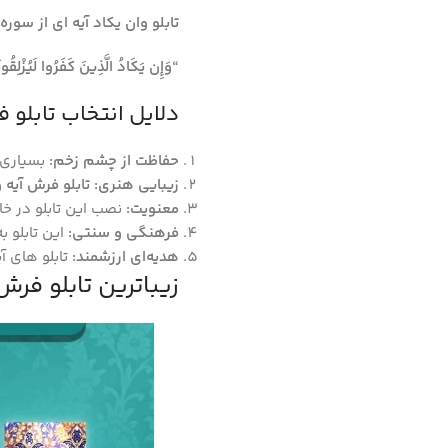
تابلو وان یکاد آیه ای از سوره قلم (آیه 51 و 52) برگرفته شده و به عنوان یک دعا برای حفاظت از چشم زخم و
“وَإِن يَكَادُ الَّذِينَ كَفَرُوا لَيُزْلِقُون
دلایل انتخاب تابلو 
حفاظت از چشم زخم:
بسیاری ا
زیبایی هنری:
تابلو فرش آیه 
معنویت:
نصب این تابلو در خا
فرهنگی و سنتی:
این تابلو 
هدیه‌ای ارزشمند:
تابلو های آ
زیباترین تابلو فرش