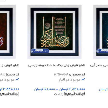
سی سبز آبی
تابلو فرش وان یکاد با خط خوشنویسی
تابلو فرش وا
زمینه سبز کد 103619
قرمز کد 3618
کد محصول:
31T103619
کد محصول:
18
موجود در انبار
موجود در ا
تومان
3,840,000
تومان
–
160,000
تومان
3,840,000
تو
انتخاب گزینه ها
انتخاب گزینه ه
پرداخت پیش‌پرداخت
پرداخت پیش‌