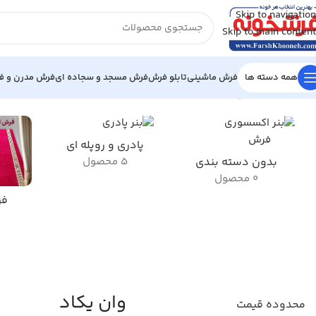
Skip to navigation
Skip to main content
همه دسته ها
فرش ماشینی
تابلو فرش
فرش مسجد و سجاده ای
فرش مدرن و فا
خانه
/
محصول طرح تابلو فرش آیه
/
وان یکاد
نمایش 1–12 از 60 نتیجه
پادری و روپله ای
بدون دسته بندی
5 محصول
0 محصول
فر
وان یکاد
محدوده قیمت