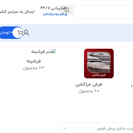
پشتیبانی 24/7
ارسال به سراسر کشو
03191090045
0
تومان
فرشینه
63 محصول
فرش مراکشی
60 محصول