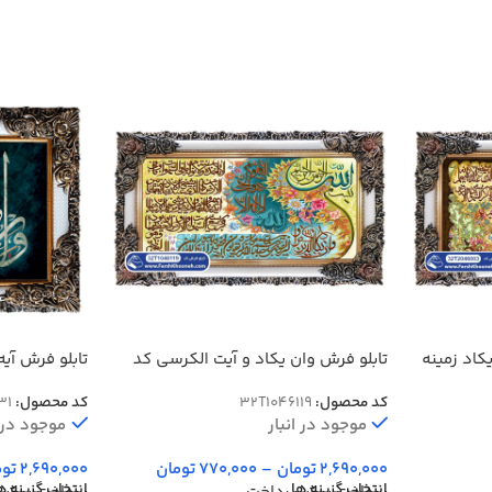
کاد زمینه
تابلو فرش وان یکاد و آیت الکرسی کد
تابلو فرش آیه
46031
46119
کد محصول:
32T1046119
کد محصول:
31
موجود در انبار
موجود در ا
2,690,000
تومان
–
770,000
تومان
2,690,000
توم
انتخاب گزینه ها
انتخاب گزینه ه