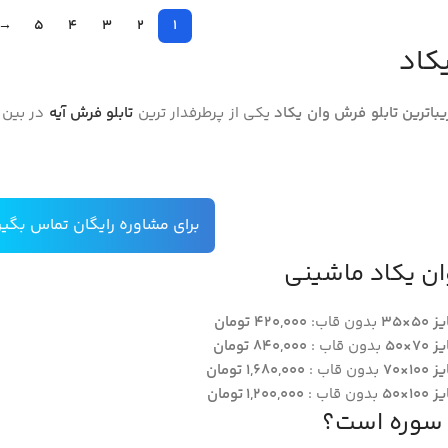
→
5
4
3
2
1
کاد
یباترین تابلو فرش وان یکاد
یکی از پرطرفدار ترین
تابلو فرش آیه
در بین خ
برای مشاوره رایگان تماس بگیر
ان یکاد ماشینی
50×35
بدون قاب:
420,000 تومان
70×50
بدون قاب :
840,000 تومان
100×70
بدون قاب :
1,680,000 تومان
100×50
بدون قاب :
1,200,000
تومان
م سوره است؟