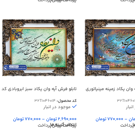
پرداخت
پرداخت پیش‌پرداخت
 وان یکاد زمینه مینیاتوری
تابلو فرش آیه وان یکاد سبز ابروبادی کد
46014
32T10460
کد محصول:
32T1046014
نبار
موجود در انبار
ان
–
770,000
تومان
2,690,000
تومان
–
770,000
تومان
ا
انتخاب گزینه ها
پرداخت
پرداخت پیش‌پرداخت