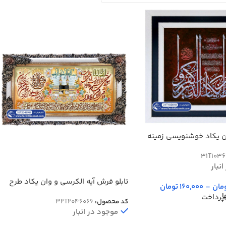
ن یکاد خوشنویسی زمینه
31T1036
نبار
تابلو فرش آیه الکرسی و وان یکاد طرح
مان
–
160,000
تومان
کعبه کد 46066
ا
پرداخت
کد محصول:
32T2046066
موجود در انبار