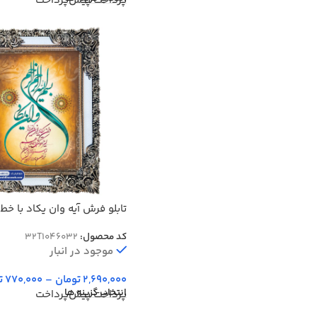
پرداخت پیش‌پرداخت
تابلو فرش آیه وان یکاد با خط
46032
کد محصول:
32T1046032
موجود در انبار
2,690,000
تومان
–
770,000
ت
انتخاب گزینه ها
پرداخت پیش‌پرداخت