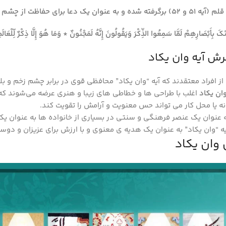
 بلایا مورد استفاده قرار می‌گیرد.
َكَ بِأَبْصَارِهِمْ لَمَّا سَمِعُوا الذِّكْرَ وَيَقُولُونَ إِنَّهُ لَمَجْنُونٌ * وَمَا هُوَ إِلَّا ذِكْرٌ لِّلْعَال
فرش آیه وان یکاد
ز افراد معتقدند که آیه “وان یکاد” محافظی قوی در برابر چشم زخم و بلا
وان یکاد
اغلب با طراحی‌ ها و خطاطی‌ های زیبا و هنری عرضه می‌شوند ک
نه یا محل کار می‌ تواند حس معنویت و آرامش را تقویت کند.
به عنوان یک عنصر فرهنگی و سنتی در بسیاری از خانواده‌ ها به عنوان ی
یه “وان یکاد” به عنوان یک هدیه‌ ی معنوی و با ارزش برای عزیزان و دوست
 وان یکاد