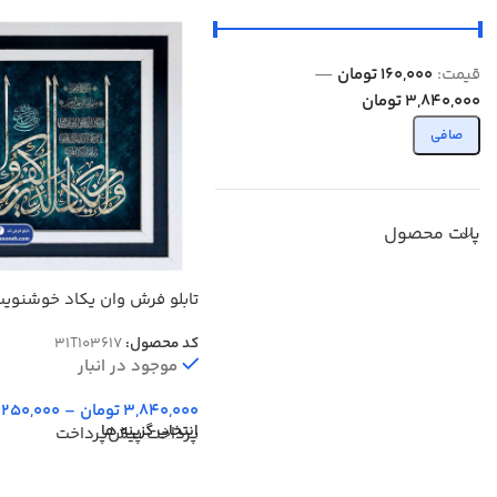
قيمت:
160,000 تومان
—
3,840,000 تومان
صافی
پالت محصول
تابلو فرش وان یکاد خوشنوی
کد 103617
کد محصول:
31T103617
موجود در انبار
3,840,000
تومان
–
250,000
انتخاب گزینه ها
پرداخت پیش‌پرداخت