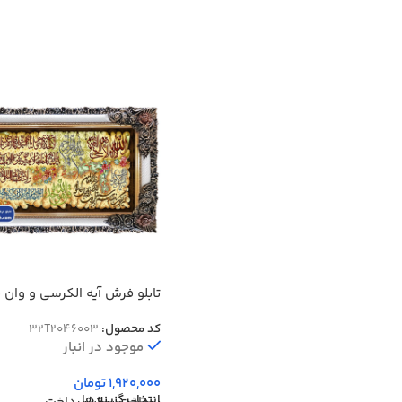
تابلو فرش آیه الکرسی و وان ی
طلایی کد 46003
کد محصول:
32T2046003
موجود در انبار
1,920,000
تومان
انتخاب گزینه ها