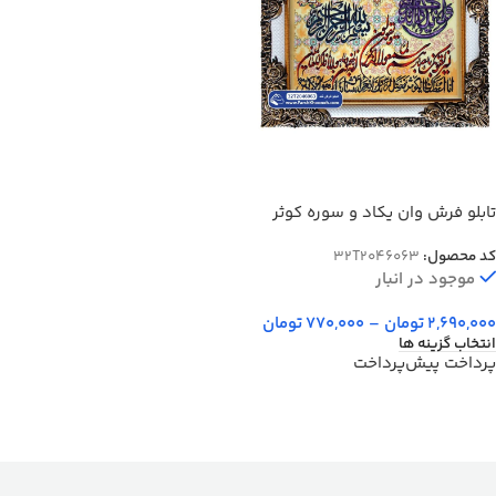
تابلو فرش وان یکاد و سوره کوثر
زمینه طلایی و کرم کد 46063
کد محصول:
32T2046063
موجود در انبار
2,690,000
تومان
–
770,000
تومان
انتخاب گزینه ها
پرداخت پیش‌پرداخت