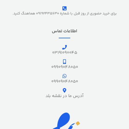
برای خرید حضوری از روز قبل با شماره 09192435630 هماهنگ کنید.
اطلاعات تماس
03191090045
09909048050
09909048050
آدرس ما در نقشه بلد