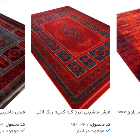
فرش وینتیج سنتی زمینه قرمز بلوچ 1000
فرش ماشینی طرح گبه کتیبه رنگ لاکی
فرش ماشینی 
سبز حاشیه سرمه ای 1200 شانه کد 907
گل برجسته 1200 شانه کد 8008
کد محصول:
81F210907
کد محصول:
08
موجود در انبار
موجود در ا