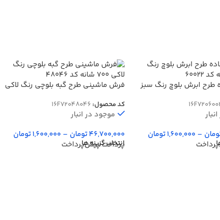
 طرح ابرش بلوچ رنگ سبز
فرش ماشینی طرح گبه بلوچی رنگ لاکی
700 شانه کد 48046
16F720600
کد محصول:
16F72048046
نبار
موجود در انبار
ومان
–
1,600,000
تومان
46,700,000
تومان
–
1,600,000
تومان
ا
انتخاب گزینه ها
پرداخت
پرداخت پیش‌پرداخت