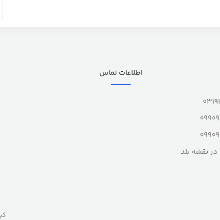
اطلاعات تماس
0319
0990
0990
در نقشه بلد
کپ