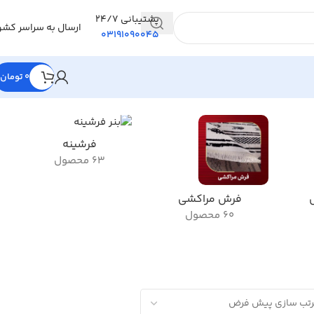
پشتیبانی 24/7
ارسال به سراسر کشو
03191090045
0
تومان
فرشینه
63 محصول
فرش مراکشی
60 محصول