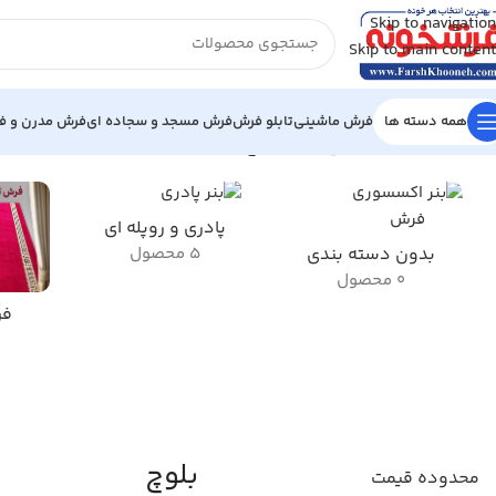
Skip to navigation
Skip to main content
همه دسته ها
فرش ماشینی
تابلو فرش
فرش مسجد و سجاده ای
فرش مدرن و فا
خانه
/
محصول سبک طرح فرش
/
بلوچ
نمایش 1–12 از 59 نتیجه
پادری و روپله ای
بدون دسته بندی
5 محصول
0 محصول
فر
بلوچ
محدوده قیمت