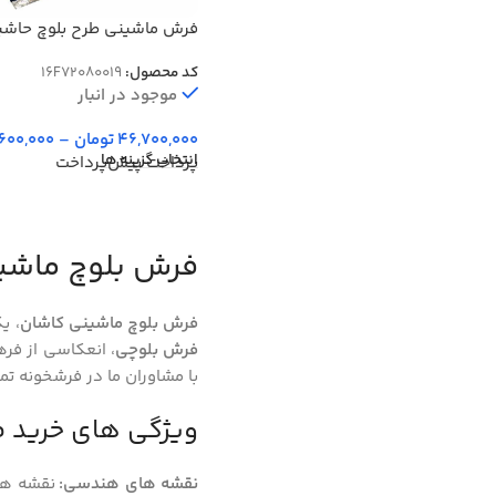
فرش ماشینی طرح بلوچ حاش
سرمه ای 700 شانه کد 80019
کد محصول:
16F72080019
موجود در انبار
46,700,000
تومان
–
,600,000
انتخاب گزینه ها
پرداخت پیش‌پرداخت
فرش بلوچ ماشی
فرش بلوچ ماشینی کاشان
، ی
فرش بلوچی
، انعکاسی از فر
با مشاوران ما در فرشخونه ت
ویژگی های خرید ف
نقشه های هندسی:
نقشه های