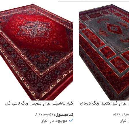
طرح گبه کتیبه رنگ دودی
گبه ماشینی طرح هریس رنگ لاکی گل
برجسته 1200 شانه کد 8016
81F21080
کد محصول:
81F2108016
نبار
موجود در انبار