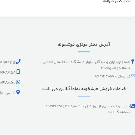
عضویت در خبرنامه
آدرس دفتر مرکزی فرشخونه
اصفهان، آران و بیدگل، بلوار دانشگاه، ساختمان الماس،
1090045
طبقه دوم، واحد 2
9048050
کد پستی: 8741114066
9048050
خدمات فروش فرشخونه تماماً آنلاین می باشد
آدرس ما 
برای خرید حضوری از روز قبل با شماره 09192435630
هماهنگ کنید.