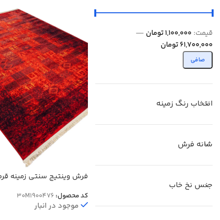
قيمت:
1,100,000 تومان
—
61,700,000 تومان
صافی
انتخاب رنگ زمینه
شانه فرش
جنس نخ خاب
شانه کد 900476
کد محصول:
30M1900476
موجود در انبار