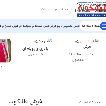
Skip to navigation
Skip to main content
همه دسته ها
فرش ماشینی
تابلو فرش
فرش مسجد و سجاده ای
فرش مدرن و فا
خانه
/
محصولات برچسب خورده “فرش طلاکوب”
نمایش 1–12 از 350 نتیجه
پادری و روپله ای
بدون دسته بندی
5 محصول
0 محصول
فر
فرش طلاکوب
محدوده قیمت