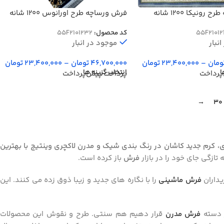
فرش ورساچه طرح رونیکا 1200 شانه
فرش ورساچه طرح اورانوس 1200 شانه
 کد 1241
سرمه ای گل برجسته کد 1232
55F21012
کد محصول:
55F2101232
نبار
موجود در انبار
ومان
–
23,400,000
تومان
46,700,000
تومان
–
23,400,000
تومان
ا
انتخاب گزینه ها
پرداخت
پرداخت پیش‌پرداخت
→
30
ه ای، صدفی، دودی، کرم جدید کاشان در رنگ بندی شیک و مدرن لاکچری وینتیج با بهترین
تازگی جای خود را در بازار
فرش
باز کرده است.
یداران
فرش ماشینی
را با نگاره های جدید و زیبا ذوق زده می کنند. این
ر دسته
فرش مدرن
قرار دهیم هم سنتی. طرح و نقوش این محصولات