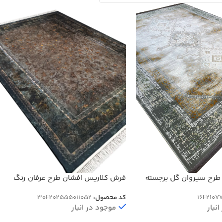
فرش کلاریس افشان طرح عرفان رنگ
طرح سیروان گل برجسته
سبز 1200 شانه کد 2555011052
کد محصول:
30F202555011052
16F2107
موجود در انبار
نبار