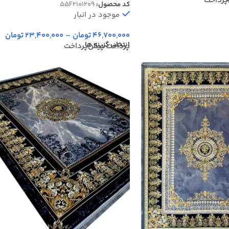
پرداخت
کد محصول:
55F2101209
موجود در انبار
46,700,000
تومان
–
23,400,000
تومان
انتخاب گزینه ها
پرداخت پیش‌پرداخت