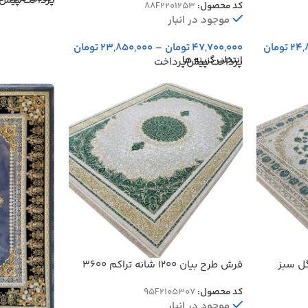
پرداخت پیش‌
کد محصول:
88F2201253
موجود در انبار
24,
تومان
47,700,000
تومان
–
23,850,000
تومان
انتخاب گزینه ها
پرداخت پیش‌پرداخت
شانه با گل سبز
فرش طرح بیان 1200 شانه تراکم 3600
برجسته کد 95F2105307
کد محصول:
95F2105307
موجود در انبار