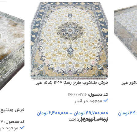
ور غیر
فرش طلاکوب طرح رستا 1200 شانه غیر
برجسته کد 1716
کد محصول:
16F2201716
موجود در انبار
فرش وینتیج 
24,
تومان
49,700,000
تومان
–
6,400,000
تومان
طلاکوب 1200 شانه کد 774
انتخاب گزینه ها
پرداخت پیش‌پرداخت
کد محصول:
74
موجود در ا