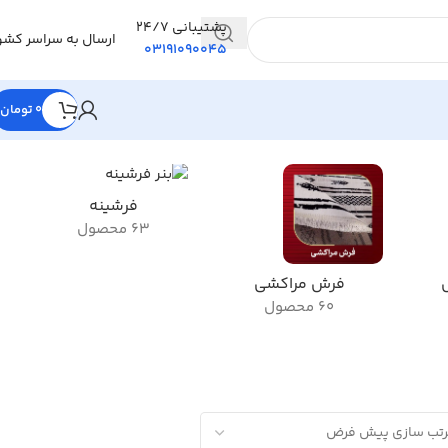
پشتیبانی 24/7
ارسال به سراسر کشو
03191090045
0
تومان
فرشینه
63 محصول
فرش مراکشی
60 محصول