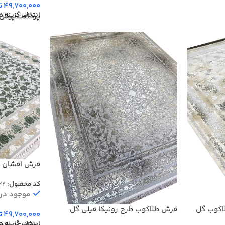
49,700,000
ت
انتخاب گزینه ه
پرداخت پیش‌
فرش افشان ط
سبز 1200 شانه کد 16F2101832
کد محصول:
32
موجود در ا
اکوب گل
فرش طلاکوب طرح رونیکا فیلی گل
49,700,000
ت
برجسته 1200 شانه کد 201253
انتخاب گزینه ه