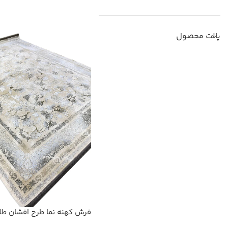
پالت محصول
فرش کهنه نما طرح افشان طل
برجسته 1200شانه کد 8080