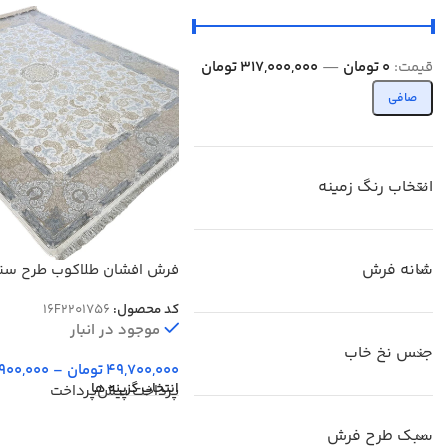
قيمت:
0 تومان
—
317,000,000 تومان
صافی
انتخاب رنگ زمینه
شانه فرش
فرش افشان طلاکوب طرح سنات
برجسته 1200 شانه کد 2201756
کد محصول:
16F2201756
موجود در انبار
جنس نخ خاب
49,700,000
تومان
–
900,000
انتخاب گزینه ها
پرداخت پیش‌پرداخت
سبک طرح فرش