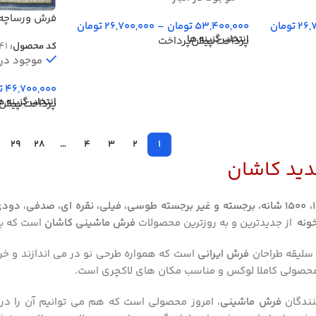
26,
تومان
53,400,000
تومان
–
26,700,000
تومان
دودی گل برجسته 3600
انتخاب گزینه ها
پرداخت پیش‌پرداخت
کد محصول:
41
موجود در ا
46,700,000
ت
انتخاب گزینه ه
پرداخت پیش‌
29
28
…
4
3
2
1
ید کاشان
فرش طلاکوب جدید 700، 1200، 1500 شانه، برجسته و غیر برجسته طوسی، فیلی، نقر
خونه
از جدیدترین و به روزترین محصولات
فرش ماشینی کاشان
است که به 
سلیقه طراحان
فرش ایرانی
است که همواره طرحی نو در می اندازند و خر
 محصولی کاملا لوکس و مناسب مکان های لاکچری است.
نندگان
فرش ماشینی
، امروز محصولی است که هم می توانیم آن را د