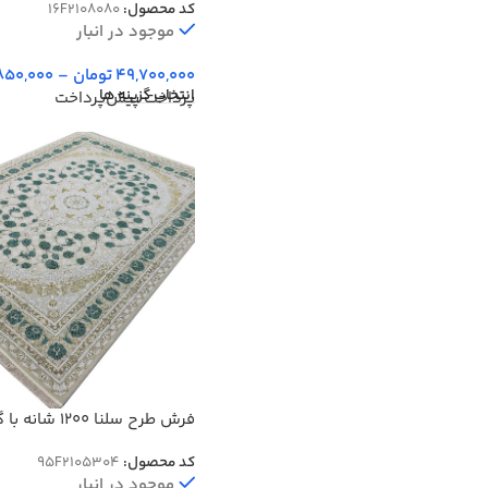
کد محصول:
16F2108080
موجود در انبار
49,700,000
تومان
–
850,000
انتخاب گزینه ها
پرداخت پیش‌پرداخت
فرش طرح سلنا 1200 
تراکم 3600 کد 2105304
کد محصول:
95F2105304
موجود در انبار