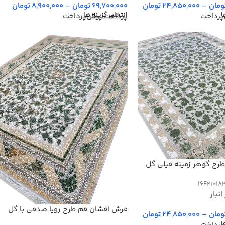
69,700,000
تومان
–
8,900,000
تومان
ومان
–
24,850,000
تومان
انتخاب گزینه ها
ا
پرداخت پیش‌پرداخت
پرداخت
رح گوهر زمینه فیلی گل
16F21018
نبار
فرش افشان قم طرح رویا صدفی با گل
ومان
–
24,850,000
تومان
سبز برجسته 1200 شانه 1209
ا