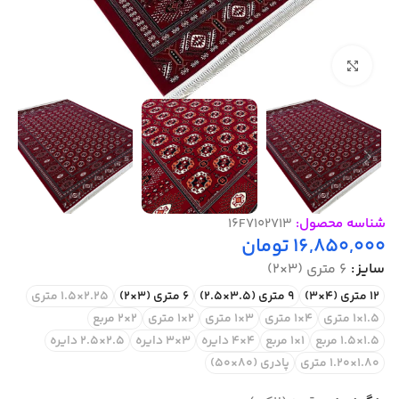
بزرگنمایی تصویر
شناسه محصول:
16F7102713
16,850,000
تومان
سایز
6 متری (3×2)
12 متری (4×3)
9 متری (3.5×2.5)
6 متری (3×2)
2.25×1.5 متری
1.5×1 متری
4×1 متری
3×1 متری
2×1 متری
2×2 مربع
1.5×1.5 مربع
1×1 مربع
4×4 دایره
3×3 دایره
2.5×2.5 دایره
1.80×1.20 متری
پادری (80×50)