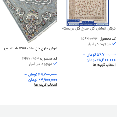
فرش افشان گل سرخ گل برجسته
1200 شانه کد 15F210073
کد محصول:
15F210073
موجود در انبار
فرش طرح باغ ملک 1200 شانه غیر
برجسته
56,700,000
تومان
–
کد محصول:
16F220253
28,400,000
تومان
موجود در انبار
انتخاب گزینه ها
49,700,000
تومان
–
24,900,000
تومان
انتخاب گزینه ها