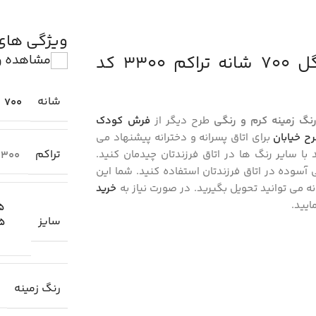
ویژگی ها
خرید فرش کودک طرح جاده حیوانات جنگل 700 شانه تراکم 3300 کد
مشاهده و
شانه
700
طرح دیگر از
فرش کودک
 خیابان
برای اتاق پسرانه و دخترانه پیشنهاد می
تراکم
 سایر رنگ ها در اتاق فرزندتان چیدمان کنید.
300
ی آسوده در اتاق فرزندتان استفاده کنید. شما این
ه می توانید تحویل بگیرید. در صورت نیاز به
خرید
یید.
1.5×
سایز
2.25
رنگ زمینه