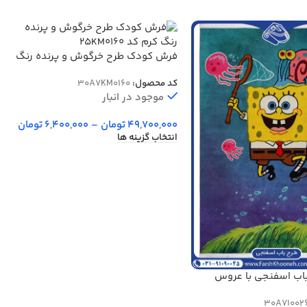
فرش کودک طرح خرگوش و پرنده رنگ
کرم کد 25KM0160
کد محصول:
30A7KM0160
موجود در انبار
49,700,000
تومان
–
6,400,000
تومان
انتخاب گزینه ها
اب اسفنجی با عروس
30A71002