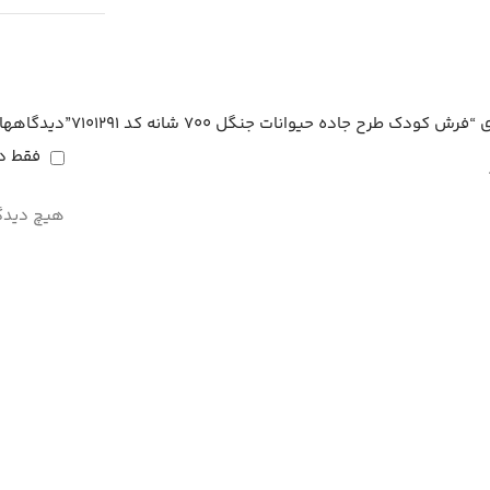
ک طرح جاده حیوانات جنگل 700 شانه کد 7101291”
دیدگاهها
فقط دا
هیچ دیدگ