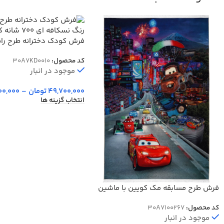
فرش کودک دخترانه طرح راپ
نسکافه ای 700 شانه کد 25KD0010
کد محصول:
30A7KD0010
موجود در انبار
49,700,000
تومان
–
00,000
انتخاب گزینه ها
فرش طرح مسابقه مک کویین با ماشین
ها 700 شانه کد 7100267
کد محصول:
30A7100267
موجود در انبار