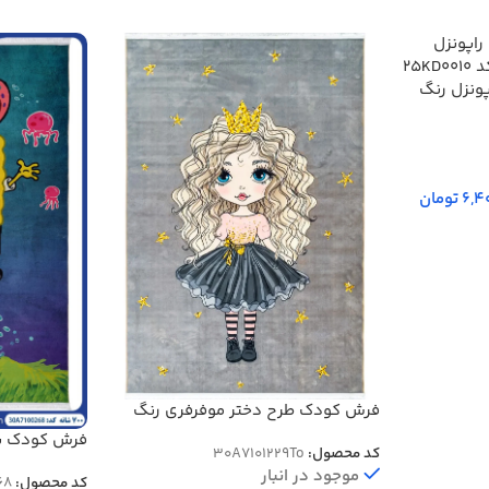
ونزل رنگ
6,4
تومان
فرش کودک طرح دختر موفرفری رنگ
طوسی 700 شانه کد 101229
فرش کودک ب
کد محصول:
30A7101229To
دریای 700 شانه کد 7100268
موجود در انبار
کد محصول:
68