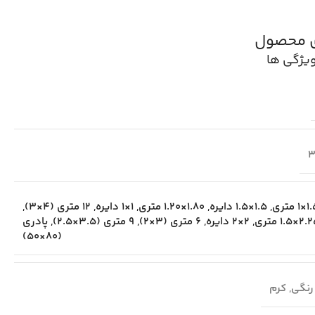
ی محصول
یژگی ها
3
1 متری
,
1.5×1.5 دایره
,
1.80×1.20 متری
,
1×1 دایره
,
12 متری (4×3)
,
×1.5 متری
,
2×2 دایره
,
6 متری (3×2)
,
9 متری (3.5×2.5)
,
پادری
(80×50)
رنگی
,
کرم