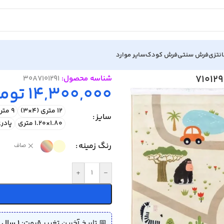
نتزی
فرش سنتی
فرش کودک
سایر موارد
شناسه محصول:
30A7101291
14,300,000
توم
12 متری (4×3)
9 متری (3.5×2.5)
سایز
1.80×1.20 متری
پادری (0
رنگ زمینه
صاف
+
-
📅 تاریخ آخرین تغییر قیمت:
1 سال پیش (1404/05/11)