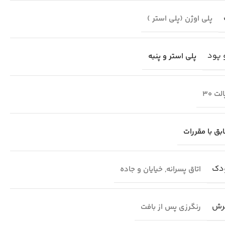
پلی اوژن (پلی استر )
 پود
پلی استر و پنبه
لت 30
بق با مقررات
دک
اتاق پسرانه
,
خیایان و جاده
رش
رنگرزی پس از بافت