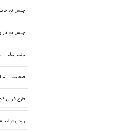
جنس نخ خاب
جنس نخ تار و
پالت رنگ
پا
ضمانت
مطا
طرح فرش کو
روش تولید ف