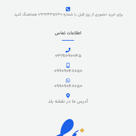
برای خرید حضوری از روز قبل با شماره 09192435630 هماهنگ کنید.
اطلاعات تماس
03191090045
09909048050
09909048050
آدرس ما در نقشه بلد