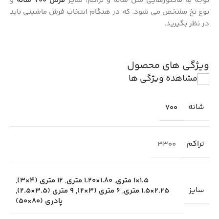
توجه به فاکتورهایی مثل شانه و تراکم، سایز
فرش 700 شانه
و
نوع نخ مشخص می شود. که در هنگام انتخاب فرش ماشینی باید
در نظر بگیرید.
ویژگی های محصول
مشاهده ویژگی ها
شانه
700
تراکم
3300
1.5×1 متری
,
1.80×1.20 متری
,
12 متری (4×3)
,
سایز
2.25×1.5 متری
,
6 متری (3×2)
,
9 متری (3.5×2.5)
,
پادری (80×50)