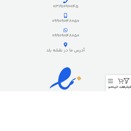
03191090045
09909048050
09909048050
آدرس ما در نقشه بلد
یلترها
سبد خرید
منو
مجوز های رسمی فرشخونه
کپی رایت – تمام حقوق این وب سایت برای
فروشگاه فرش فرشخونه
محفوظ می
باشد.