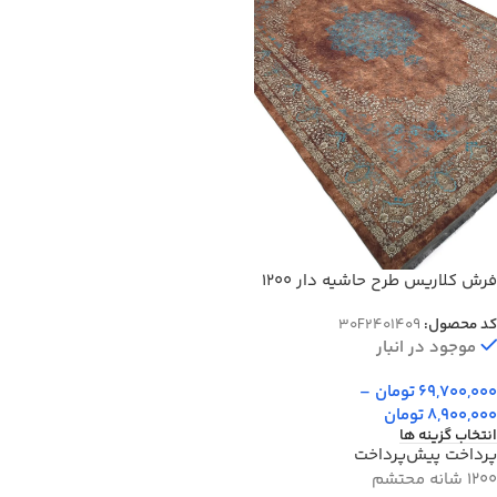
فرش کلاریس طرح حاشیه دار 1200
شانه وینا کد 401409
کد محصول:
30F2401409
موجود در انبار
69,700,000
تومان
–
8,900,000
تومان
انتخاب گزینه ها
پرداخت پیش‌پرداخت
1200 شانه محتشم