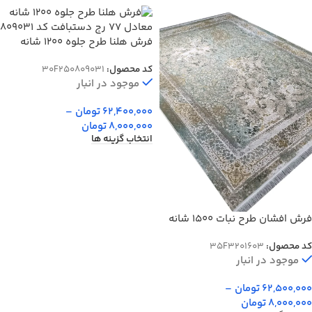
فرش هلنا طرح جلوه 1200 شانه
معادل 77 رج دستبافت کد 809031
کد محصول:
30F250809031
موجود در انبار
62,400,000
تومان
–
8,000,000
تومان
انتخاب گزینه ها
فرش افشان طرح نبات 1500 شانه
تراکم 4500 طلاکوب کد 1603
کد محصول:
35F3201603
موجود در انبار
62,500,000
تومان
–
8,000,000
تومان