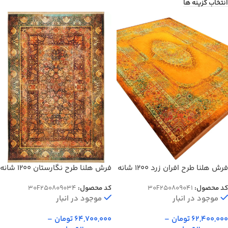
انتخاب گزینه ها
فرش هلنا طرح نگارستان 1200 شانه
فرش هلنا طرح افران زرد 1200 شانه
معادل 77 رج دستبافت کد 9034
معادل 77 رج کد 809041
کد محصول:
30F250809034
کد محصول:
30F250809041
موجود در انبار
موجود در انبار
64,700,000
تومان
–
62,400,000
تومان
–