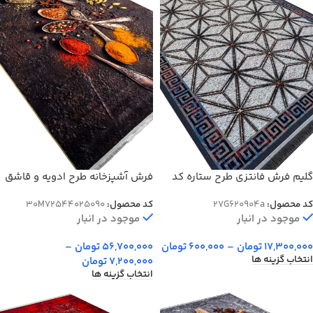
گلیم فرش فانتزی طرح ستاره کد
فرش آشپزخانه طرح ادویه و قاشق
904A
برنجی 700 شانه کد 4025090
کد محصول:
27G620904a
کد محصول:
30M72544025090
موجود در انبار
موجود در انبار
17,300,000
تومان
–
600,000
تومان
56,700,000
تومان
–
انتخاب گزینه ها
7,200,000
تومان
انتخاب گزینه ها