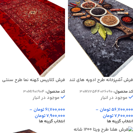
فرش آشپزخانه طرح ادویه های تند
فرش کلاریس کهنه نما طرح سنتی
و گرم 700 شانه کد 4026090
باغ گلستان 1000 شانه کد 901409
کد محصول:
30M72544026090
کد محصول:
30M1901904
موجود در انبار
موجود در انبار
56,700,000
تومان
–
61,700,000
تومان
–
7,200,000
تومان
7,900,000
تومان
انتخاب گزینه ها
انتخاب گزینه ها