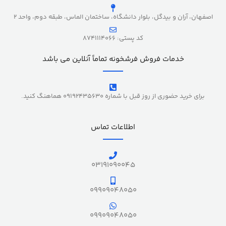
اصفهان، آران و بیدگل، بلوار دانشگاه، ساختمان الماس، طبقه دوم، واحد 2
کد پستی: 8741114066
خدمات فروش فرشخونه تماماً آنلاین می باشد
برای خرید حضوری از روز قبل با شماره 09192435630 هماهنگ کنید.
اطلاعات تماس
03191090045
09909048050
09909048050