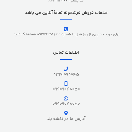
کد پستی: 8741114066
خدمات فروش فرشخونه تماماً آنلاین می باشد
برای خرید حضوری از روز قبل با شماره 09192435630 هماهنگ کنید.
اطلاعات تماس
03191090045
09909048050
09909048050
آدرس ما در نقشه بلد