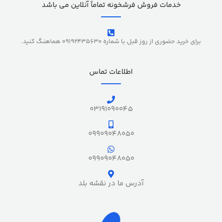
خدمات فروش فرشخونه تماماً آنلاین می باشد
برای خرید حضوری از روز قبل با شماره 09192435630 هماهنگ کنید.
اطلاعات تماس
03191090045
09909048050
09909048050
آدرس ما در نقشه بلد