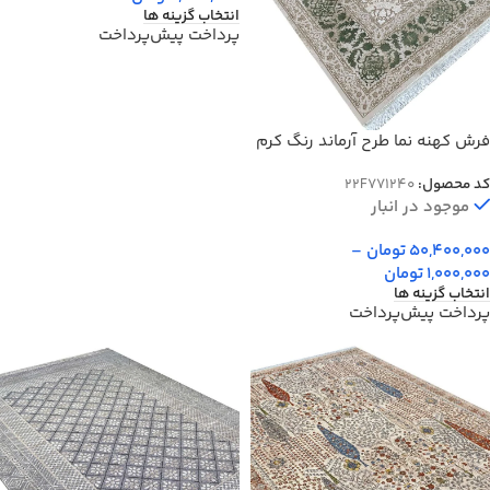
انتخاب گزینه ها
پرداخت پیش‌پرداخت
فرش کهنه نما طرح آرماند رنگ کرم
سبز گل برجسته 700 شانه کد
کد محصول:
22F771240
71240
موجود در انبار
50,400,000
تومان
–
1,000,000
تومان
انتخاب گزینه ها
پرداخت پیش‌پرداخت