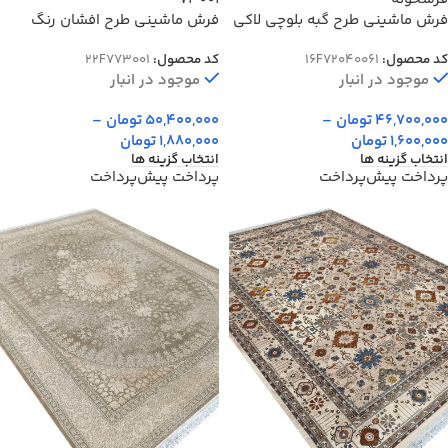
فرش ماشینی طرح گبه بلوچی لاکی
فرش ماشینی طرح افشان رنگ
700 شانه کد 40061
طوسی 700 شانه گل برجسته کد
کد محصول:
16F72040061
کد محصول:
22F773001
73001
موجود در انبار
موجود در انبار
46,700,000
تومان
–
50,400,000
تومان
–
1,600,000
تومان
1,880,000
تومان
انتخاب گزینه ها
انتخاب گزینه ها
پرداخت پیش‌پرداخت
پرداخت پیش‌پرداخت