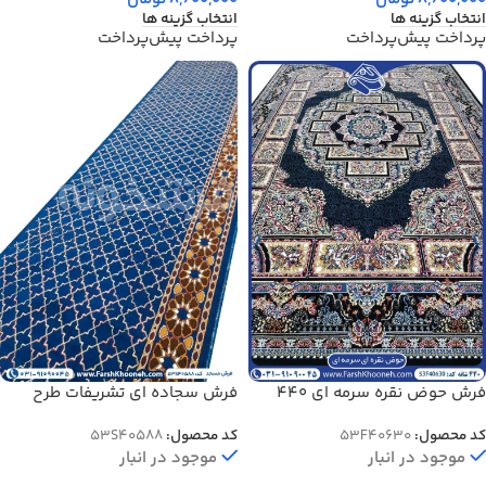
انتخاب گزینه ها
انتخاب گزینه ها
پرداخت پیش‌پرداخت
پرداخت پیش‌پرداخت
فرش حوض نقره سرمه ای 440
فرش سجاده ای تشریفات طرح
شانه کد 40630
حاشیه گل 440 شانه آبی کد
کد محصول:
53F40630
کد محصول:
53S40588
40588
موجود در انبار
موجود در انبار