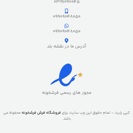
03191090045
09909048050
09909048050
آدرس ما در نقشه بلد
مجوز های رسمی فرشخونه
کپی رایت – تمام حقوق این وب سایت برای
فروشگاه فرش فرشخونه
محفوظ می
باشد.