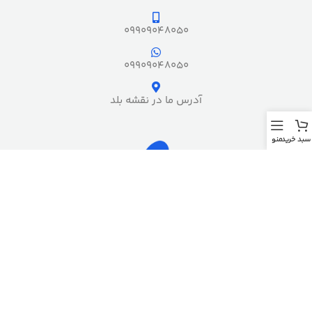
09909048050
09909048050
آدرس ما در نقشه بلد
سبد خرید
منو
مجوز های رسمی فرشخونه
کپی رایت – تمام حقوق این وب سایت برای
فروشگاه فرش فرشخونه
محفوظ می
باشد.