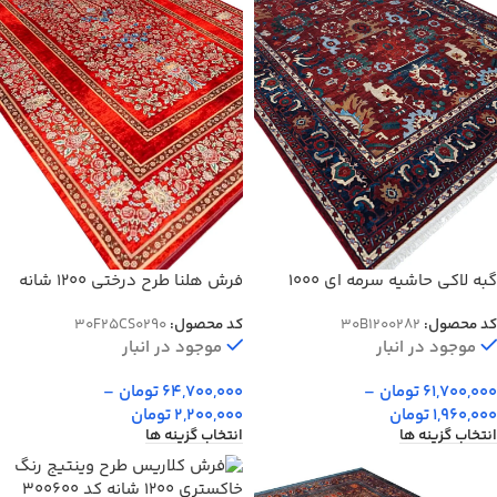
گبه لاکی حاشیه سرمه ای 1000
فرش هلنا طرح درختی 1200 شانه
شانه کد: 7200282
معادل 77 رج دستبافت کد
کد محصول:
30B1200282
کد محصول:
30F25CS0290
25CS0290
موجود در انبار
موجود در انبار
61,700,000
تومان
–
64,700,000
تومان
–
1,960,000
تومان
2,200,000
تومان
انتخاب گزینه ها
انتخاب گزینه ها