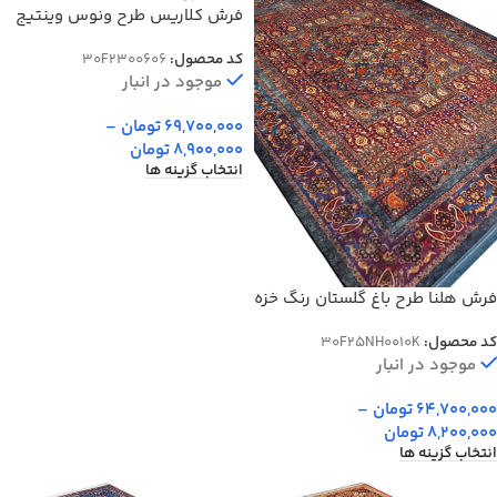
فرش کلاریس طرح ونوس وینتیج
رنگ خاکستری 1200 شانه کد
کد محصول:
30F2300606
300606
موجود در انبار
69,700,000
تومان
–
8,900,000
تومان
انتخاب گزینه ها
فرش هلنا طرح باغ گلستان رنگ خزه
ای معادل 77 رج دستبافت کد
کد محصول:
30F25NH0010K
25NH0010
موجود در انبار
64,700,000
تومان
–
8,200,000
تومان
انتخاب گزینه ها