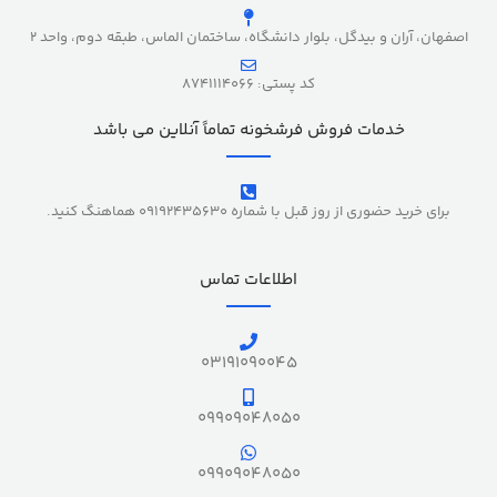
اصفهان، آران و بیدگل، بلوار دانشگاه، ساختمان الماس، طبقه دوم، واحد 2
کد پستی: 8741114066
خدمات فروش فرشخونه تماماً آنلاین می باشد
برای خرید حضوری از روز قبل با شماره 09192435630 هماهنگ کنید.
اطلاعات تماس
03191090045
09909048050
09909048050