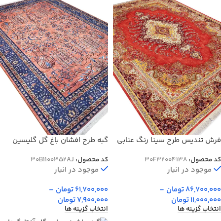
فرش تندیس طرح سینا رنگ عنابی
گبه طرح افشان باغ گل گلیسین
1500 شانه کد 4138
رنگ آجری کد 100352
کد محصول:
30F32004138
کد محصول:
30B1100352AJ
موجود در انبار
موجود در انبار
86,700,000
تومان
–
61,700,000
تومان
–
11,000,000
تومان
7,900,000
تومان
انتخاب گزینه ها
انتخاب گزینه ها