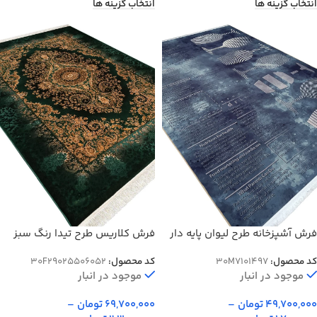
انتخاب گزینه ها
انتخاب گزینه ها
فرش آشپزخانه طرح لیوان پایه دار
فرش کلاریس طرح تیدا رنگ سبز
700 شانه کد 101497
1200 شانه کد 2555006052
کد محصول:
30M7101497
کد محصول:
30F29025506052
موجود در انبار
موجود در انبار
49,700,000
تومان
–
69,700,000
تومان
–