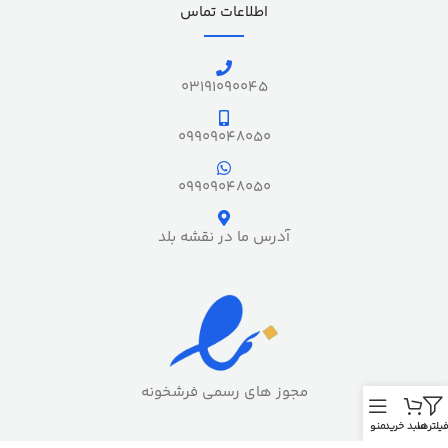
اطلاعات تماس
03191090045
09909048050
09909048050
آدرس ما در نقشه بلد
مجوز های رسمی فرشخونه
یلترها
سبد خرید
منو