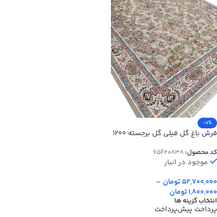
-6%
فرش باغ گل فیلی گل برجسته 1200
شانه تراکم 3600 کد 20838
کد محصول:
65F20838
موجود در انبار
52,700,000
تومان
–
1,800,000
تومان
انتخاب گزینه ها
پرداخت پیش‌پرداخت