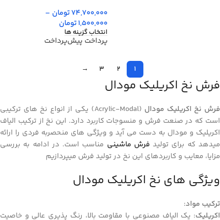
74,700,000
تومان
–
1,500,000
تومان
انتخاب گزینه ها
پرداخت پیش‌پرداخت
→
3
2
1
فرش نخ اکریلیک مودال
رش نخ اکریلیک مودال
(Acrylic-Modal) یکی از انواع نخ های ترکیبی
است که در صنعت فرش و منسوجات کاربرد دارد. این نخ از ترکیب الیاف
اکریلیک و مودال به دست می آید و ویژگی های منحصربه فردی را ارائه
یدهد که برای تولید
فرش ماشینی
مناسب است. در ادامه به بررسی
مزایا، معایب و کاربردهای این نخ در تولید فرش میپردازیم
ویژگی های نخ اکریلیک مودال
ترکیب مواد
:
اکریلیک
: یک الیاف مصنوعی با مقاومت بالا، رنگ پذیری عالی و خاصیت