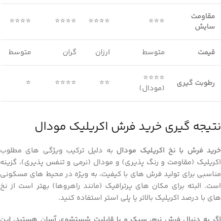
مقاومت
⭐⭐⭐⭐
⭐⭐⭐⭐
⭐⭐⭐⭐
⭐⭐⭐
سایش
قیمت
متوسط
ارزان
گران
متوسط
⭐⭐⭐⭐
رطوبت گیری
⭐⭐
⭐⭐⭐⭐
⭐
(مودال)
نتیجه گیری خرید فرش اکریلیک مودال
رید فرش با نخ اکریلیک مودال
به دلیل ترکیب ویژگی های مطلوب
اکریلیک (مقاومت و رنگ پذیری) و مودال (نرمی و تنفس پذیری)، گزینه
مناسبی برای تولید فرش های با کیفیت، به ویژه در محیط های مسکونی
است. البته برای مکان های پرترافیک (مانند راهروها) بهتر است از نخ
های با درصد اکریلیک بالاتر یا پلی استر استفاده کنید.
اگر به دنبال فرش نرم، سبک و با قابلیت شستشوی آسان هستید، این