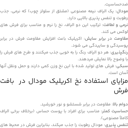
ضدحساسیت.
مودال
: یک الیاف نیمه مصنوعی (مشتق از سلولز چوب) که نرمی، جذب
رطوبت و تنفس پذیری بالایی دارد.
رمی و لطافت
: ترکیب این دو الیاف، نخ را نرم و مناسب برای فرش های
لوکس می کند.
قاومت در برابر سایش
: اکریلیک باعث افزایش مقاومت فرش در برابر
پوسیدگی و ساییدگی می شود.
رنگپذیری
: هر دو الیاف رنگ را به خوبی جذب میکنند و طرح های فرش را
با وضوح بالا نمایش میدهند.
سبکی
: فرش های تولید شده با این نخ وزن کمی دارند و حمل ونقل آنها
آسان است.
مزایای استفاده نخ اکریلیک مودال در بافت
فرش
دوام بالا
: مقاومت در برابر شستشو و نور خورشید.
ساسیت کمتر
: مناسب برای افراد با پوست حساس (برخلاف برخی الیاف
کاملاً مصنوعی).
نفس پذیری
: مودال رطوبت را جذب میکند، بنابراین فرش در محیط های