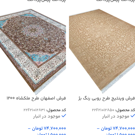
فرش وینتیج طرح روبی رنگ بژ
فرش اصفهان طرح ملکشاه 1200
سفید 1200 شانه کد 12850
شانه غیر برجسته کد 21012831
کد محصول:
22F21012850
کد محصول:
22F21012831
موجود در انبار
موجود در انبار
74,700,000
تومان
–
74,700,000
تومان
–
1,500,000
تومان
1,500,000
تومان