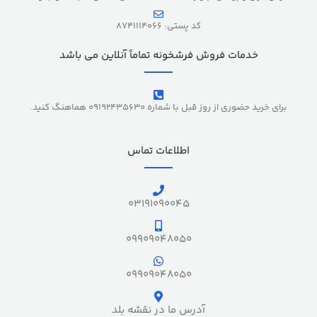
کد پستی: 8741114066
خدمات فروش فرشخونه تماماً آنلاین می باشد
برای خرید حضوری از روز قبل با شماره 09192435630 هماهنگ کنید.
اطلاعات تماس
03191090045
09909048050
09909048050
آدرس ما در نقشه بلد