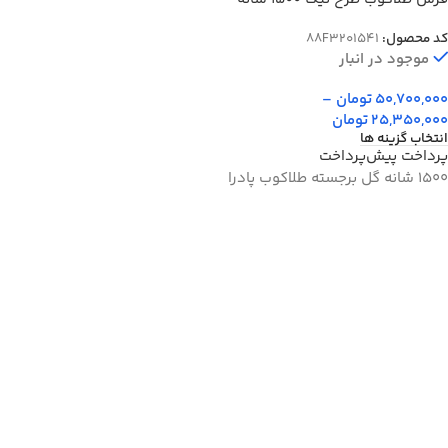
گل برجسته کد 1600
کد محصول:
88F3201541
موجود در انبار
50,700,000
تومان
–
25,350,000
تومان
انتخاب گزینه ها
پرداخت پیش‌پرداخت
1500 شانه گل برجسته طلاکوب پادرا