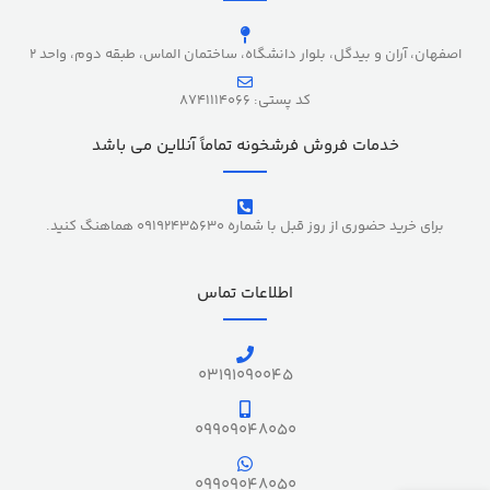
اصفهان، آران و بیدگل، بلوار دانشگاه، ساختمان الماس، طبقه دوم، واحد 2
کد پستی: 8741114066
خدمات فروش فرشخونه تماماً آنلاین می باشد
برای خرید حضوری از روز قبل با شماره 09192435630 هماهنگ کنید.
اطلاعات تماس
03191090045
09909048050
09909048050