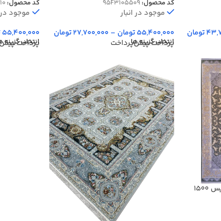
کد محصول:
95F3105509
کد محصول:
10
موجود در انبار
موجود در ا
43,
تومان
55,400,000
تومان
–
27,700,000
تومان
55,400,000
ت
انتخاب گزینه ها
انتخاب گزینه ه
پرداخت پیش‌پرداخت
پرداخت پیش‌
فرش افشان طلاکوب طرح نفیس 1500