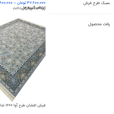
سبک طرح فرش
47,600,000
تومان
–
800,000
انتخاب گزینه ها
پرداخت پیش‌پرداخت
پالت محصول
فرش افشان ط
3600 کد 2205606