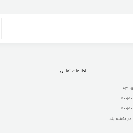
اطلاعات تماس
0319
0990
0990
در نقشه بلد