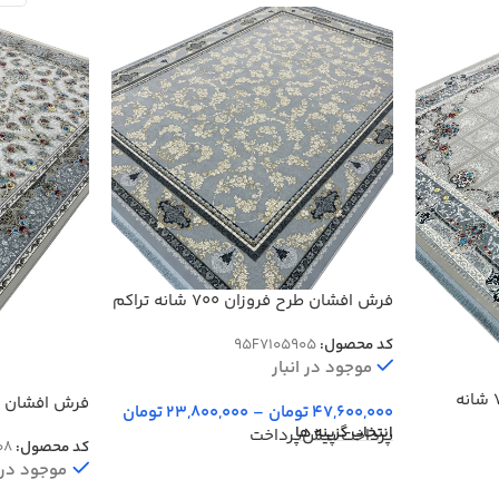
فرش افشان طرح فروزان 700 شانه تراکم
2550 کد 95F7105905
کد محصول:
95F7105905
موجود در انبار
فرش خشتی طرح رومیسا 700 شانه
47,600,000
تومان
–
23,800,000
تومان
2550 کد 7105908
انتخاب گزینه ها
پرداخت پیش‌پرداخت
کد محصول:
08
موجود در ا