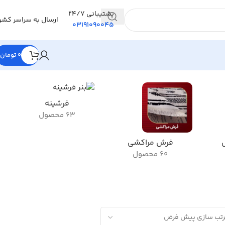
پشتیبانی 24/7
ارسال به سراسر کشو
03191090045
0
تومان
فرشینه
63 محصول
فرش مراکشی
60 محصول