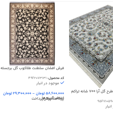
فرش افشان سلطنت طلاکوب گل برجسته
1200 شانه کد 73131
کد محصول:
49F2073131
موجود در انبار
فرش افشان طرح گل آرا 700 شانه تراکم
58,600,000
تومان
–
29,300,000
تومان
انتخاب گزینه ها
پرداخت پیش‌پرداخت
95F71059
نبار