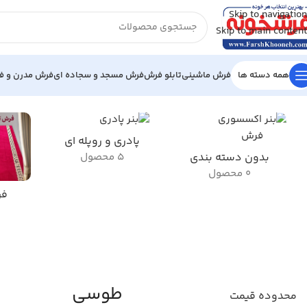
Skip to navigation
Skip to main content
همه دسته ها
فرش ماشینی
تابلو فرش
فرش مسجد و سجاده ای
فرش مدرن و فا
خانه
/
محصول رنگ حاشیه فرش
/
طوسی
Showing all 10 results
پادری و روپله ای
بدون دسته بندی
5 محصول
0 محصول
فر
طوسی
محدوده قیمت