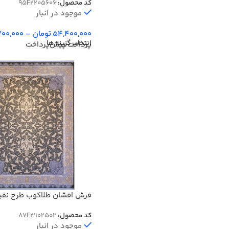
کد محصول:
95F2205606
موجود در انبار
54,400,000
تومان
–
700,000
انتخاب گزینه ها
پرداخت پیش‌پرداخت
شانه گل برجسته کد 2502
کد محصول:
87F3102502
موجود در انبار