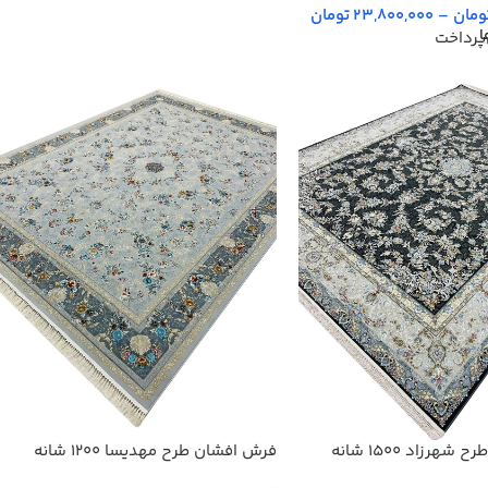
ومان
–
23,800,000
تومان
ا
پرداخت
فرش افشان طرح شهرزاد 1500 شانه
فرش افشان طرح مهدیسا 1200 شانه
تراکم 3600 کد 2205605