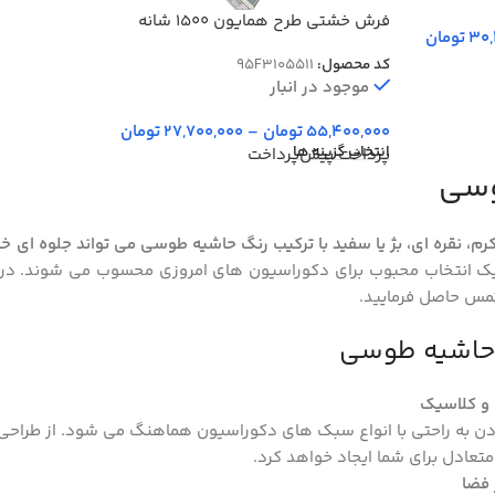
فرش خشتی طرح همایون 1500 شانه
30,
تومان
تراکم 4500 کد 3105511
کد محصول:
95F3105511
موجود در انبار
55,400,000
تومان
–
27,700,000
تومان
انتخاب گزینه ها
پرداخت پیش‌پرداخت
وسی
م، نقره ‌ای، بژ یا سفید با ترکیب رنگ حاشیه طوسی می تواند جلوه ‌ای خ
یک انتخاب محبوب برای دکوراسیون‌ های امروزی محسوب می ‌شوند. در 
مس حاصل فرمایید.
حاشیه طوسی
و کلاسیک
 به ‌راحتی با انواع سبک ‌های دکوراسیون هماهنگ می ‌شود. از طراحی
متعادل برای شما ایجاد خواهد کرد.
 فضا