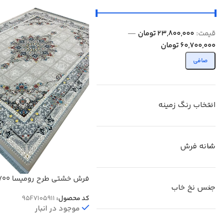
قيمت:
23,800,000 تومان
—
60,700,000 تومان
صافی
انتخاب رنگ زمینه
شانه فرش
جنس نخ خاب
تراکم 2550 کد 7105911
کد محصول:
95F7105911
موجود در انبار