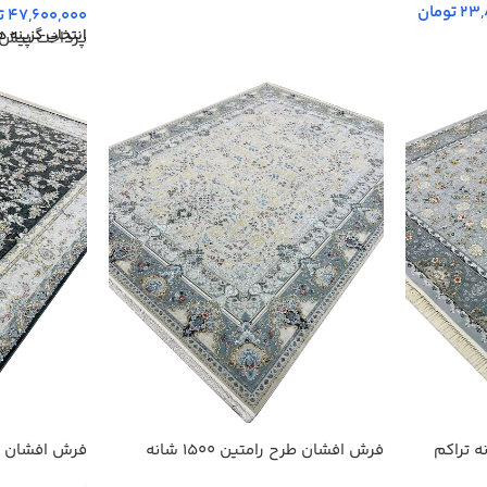
23,
تومان
47,600,000
ت
انتخاب گزینه ه
پرداخت پیش‌
رح آوا 1200 شانه تراکم
فرش افشان طرح رامتین 1500 شانه
تراکم 4500 کد 3105509
تراکم 4500 کد 3105510