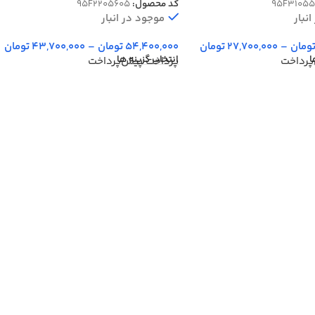
95F31055
کد محصول:
95F2205605
نبار
موجود در انبار
ومان
–
27,700,000
تومان
54,400,000
تومان
–
43,700,000
تومان
ا
انتخاب گزینه ها
پرداخت
پرداخت پیش‌پرداخت