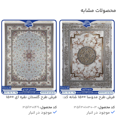
محصولات مشابه
فرش طرح مدوسا 1500 شانه کد:
فرش طرح گلستان نقره ای 1500
3-301030
شانه کد 30149
کد محصول:
35F301030-3
کد محصول:
35F30149
موجود در انبار
موجود در انبار