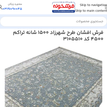
Skip to navigation
مشاوره رایگان
03191090045
Skip to main content
خانه
/
فرش ماشینی
/
فرش 1500 شانه
فرش افشان طرح شهرزاد 1500 شانه تراکم
4500 کد 3105510