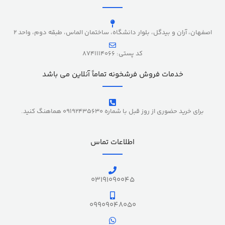
اصفهان، آران و بیدگل، بلوار دانشگاه، ساختمان الماس، طبقه دوم، واحد 2
کد پستی: 8741114066
خدمات فروش فرشخونه تماماً آنلاین می باشد
برای خرید حضوری از روز قبل با شماره 09192435630 هماهنگ کنید.
اطلاعات تماس
03191090045
09909048050