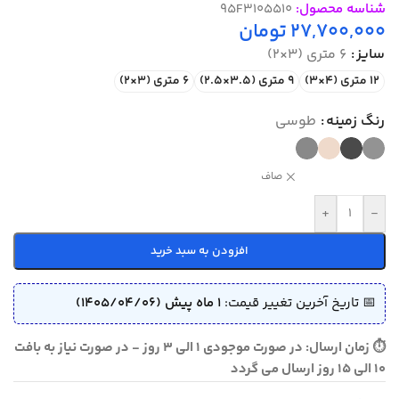
شناسه محصول:
95F3105510
27,700,000
تومان
سایز
6 متری (3×2)
12 متری (4×3)
9 متری (3.5×2.5)
6 متری (3×2)
رنگ زمینه
طوسی
صاف
+
-
افزودن به سبد خرید
📅 تاریخ آخرین تغییر قیمت:
1 ماه پیش (1405/04/06)
⏱ زمان ارسال: در صورت موجودی 1 الی 3 روز - در صورت نیاز به بافت
10 الی 15 روز ارسال می گردد