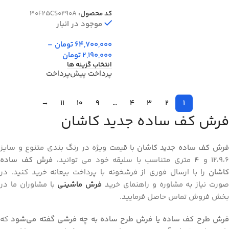
رنگ آبی کد 25CS0290
کد محصول:
30F25CS0290A
موجود در انبار
64,700,000
تومان
–
2,190,000
تومان
انتخاب گزینه ها
پرداخت پیش‌پرداخت
→
11
10
9
…
4
3
2
1
فرش کف ساده جدید کاشان
رش کف ساده جدید کاشان
با قیمت ویژه در رنگ بندی متنوع و سایز
12،9،6 و 4 متری متناسب با سلیقه خود می توانید،
فرش کف ساده
کاشان
را با ارسال فوری از فرشخونه با پرداخت بیعانه خرید کنید. در
ورت نیاز به مشاوره و راهنمای خرید
فرش ماشینی
با مشاوران ما در
بخش فروش تماس حاصل فرمایید.
رش طرح کف ساده یا فرش طرح ساده به چه فرشی گفته می‌شود
که