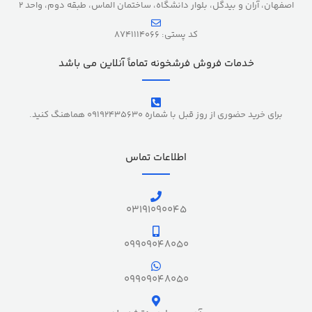
اصفهان، آران و بیدگل، بلوار دانشگاه، ساختمان الماس، طبقه دوم، واحد 2
کد پستی: 8741114066
خدمات فروش فرشخونه تماماً آنلاین می باشد
برای خرید حضوری از روز قبل با شماره 09192435630 هماهنگ کنید.
اطلاعات تماس
03191090045
09909048050
09909048050