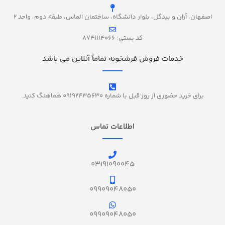
اصفهان، آران و بیدگل، بلوار دانشگاه، ساختمان الماس، طبقه دوم، واحد 2
کد پستی: 8741114066
خدمات فروش فرشخونه تماماً آنلاین می باشد
برای خرید حضوری از روز قبل با شماره 09192435630 هماهنگ کنید.
اطلاعات تماس
03191090045
09909048050
09909048050