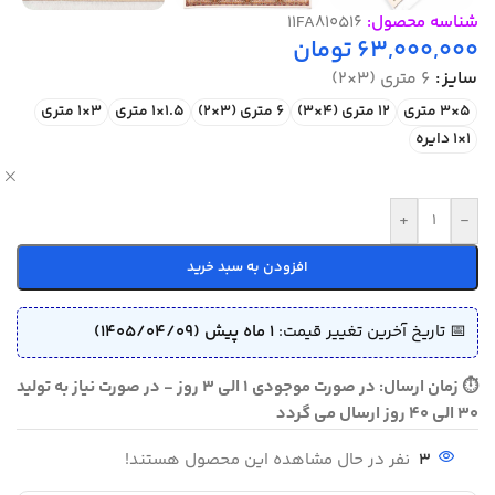
شناسه محصول:
11FA810516
63,000,000
تومان
سایز
6 متری (3×2)
5×3 متری
12 متری (4×3)
6 متری (3×2)
1.5×1 متری
3×1 متری
1×1 دایره
ص
+
-
افزودن به سبد خرید
📅 تاریخ آخرین تغییر قیمت:
1 ماه پیش (1405/04/09)
⏱ زمان ارسال: در صورت موجودی 1 الی 3 روز - در صورت نیاز به تولید
30 الی 40 روز ارسال می گردد
3
نفر در حال مشاهده این محصول هستند!