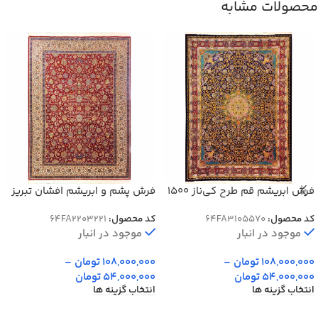
محصولات مشابه
فرش ابریشم قم طرح کی‌ناز 1500
فرش پشم و ابریشم افشان تبریز
شانه 12 رنگ کد 64FA3105570
طرح آنیا 1200 شانه 4500 کد 3221
کد محصول:
64FA3105570
کد محصول:
64FA2203221
موجود در انبار
موجود در انبار
108,000,000
تومان
–
108,000,000
تومان
–
54,000,000
تومان
54,000,000
تومان
انتخاب گزینه ها
انتخاب گزینه ها