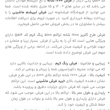
کد Q516
یکی دیگر از
فرش 1700 شانه
با نخ ابریشم مودال کاشان
می باشد که در سایز های 6 ، 12 و 15 متری بافته شده است. شما
می توانید از فروشگاه فرشخونه این
فرش ابریشم ماشینی
را با
پرداخت بیعانه خریداری کنید. در صورت لزوم برای دریافت اطلاعات
بیشتر با مشاوران ما در بخش فروش تماس حاصل فرمایید.
فرش طرح گلریز 1700 شانه تراکم 5100 رنگ کرم کد Q516
دارای
ویژگی‌ هایی است که آن را به یکی از فرش‌ بسیار زیبا و متمایز در
جهت طراحی و کیفیت مبدل می‌کند. در ادامه، برخی از ویژگی‌ های
مهم این فرش توضیح داده شده است:
زیبایی و جذابیت
:
فرش رنگ کرم
، زیبایی و جذابیت بالایی دارد
که می‌ تواند محیط دکوراسیون شما را زیباتر و روشن‌ تر کند.
کیفیت بالا
: فرش 1700 شانه تراکم بالای 5100 در این طرح فرش،
نشان‌ دهنده کیفیت بالای
خرید فرش ماشینی
است. این تراکم
موجب می‌ شود که فرش دارای جزئیات دقیق و پیچیده باشد.
پایداری و طول عمر بالا
: تراکم بالا در این فرش، موجب می‌ شود که
فرش دارای پایداری و طول عمر بالا باشد و بتواند در طول زمان
حفظ شکل و کیفیت خود را کند.