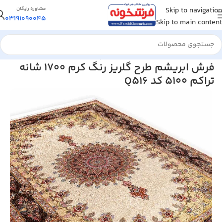
Skip to navigation
مشاوره رایگان
03191090045
Skip to main content
خانه
/
فرش ماشینی
/
فرش ابریشم و پشم
فرش ابریشم طرح گلریز رنگ کرم 1700 شانه
تراکم 5100 کد Q516