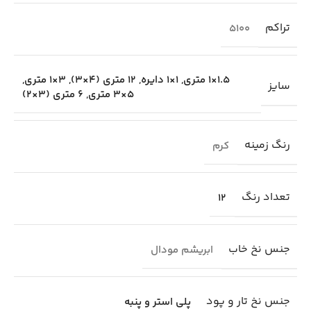
تراکم
5100
1.5×1 متری
,
1×1 دایره
,
12 متری (4×3)
,
3×1 متری
,
سایز
5×3 متری
,
6 متری (3×2)
رنگ زمینه
کرم
تعداد رنگ
12
جنس نخ خاب
ابریشم مودال
جنس نخ تار و پود
پلی استر و پنبه