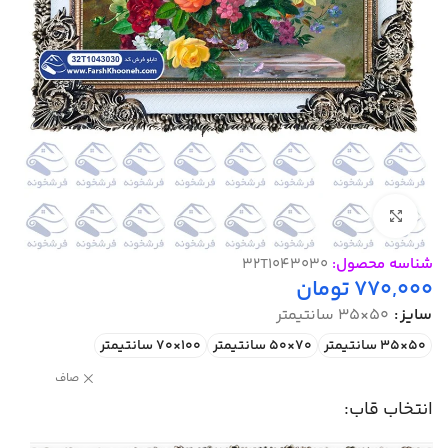
بزرگنمایی تصویر
شناسه محصول:
32T1043030
770,000
تومان
سایز
50×35 سانتیمتر
50×35 سانتیمتر
70×50 سانتیمتر
100×70 سانتیمتر
صاف
انتخاب قاب: