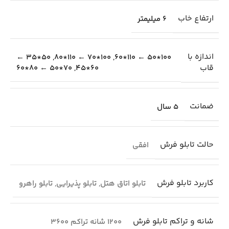
ارتفاع خاب
6 میلیمتر
اندازه با
50*35 ←
,
100*70 ← 110*80
,
100*50 ← 110*60
قاب
70*50 ← 80*60
,
60*45
ضمانت
5 سال
حالت تابلو فرش
افقی
کاربرد تابلو فرش
تابلو اتاق هتل
,
تابلو پذیرایی
,
تابلو راهرو
شانه و تراکم تابلو فرش
1200 شانه تراکم 3600