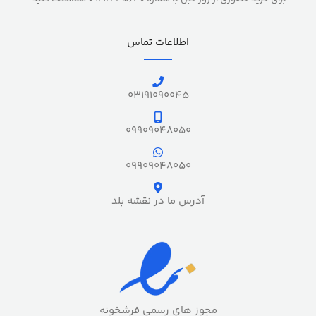
اطلاعات تماس
03191090045
09909048050
09909048050
آدرس ما در نقشه بلد
مجوز های رسمی فرشخونه