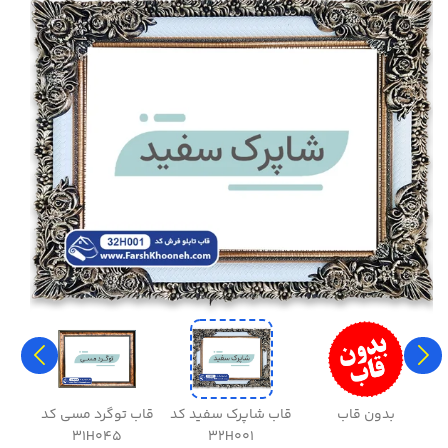
بدون قاب
قاب شاپرک سفید کد
قاب توگرد مسی کد
قاب 
31H045
32H001