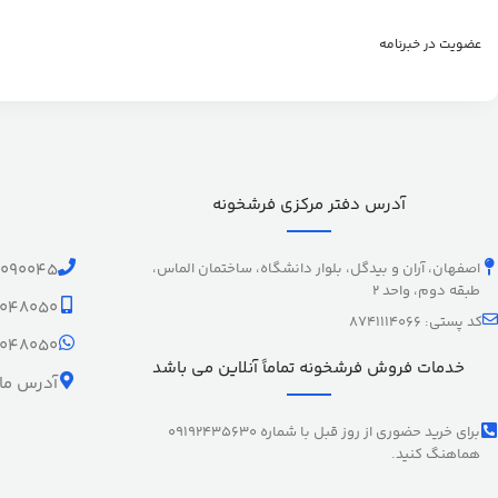
عضویت در خبرنامه
آدرس دفتر مرکزی فرشخونه
اصفهان، آران و بیدگل، بلوار دانشگاه، ساختمان الماس،
1090045
طبقه دوم، واحد 2
9048050
کد پستی: 8741114066
9048050
خدمات فروش فرشخونه تماماً آنلاین می باشد
آدرس ما 
برای خرید حضوری از روز قبل با شماره 09192435630
هماهنگ کنید.