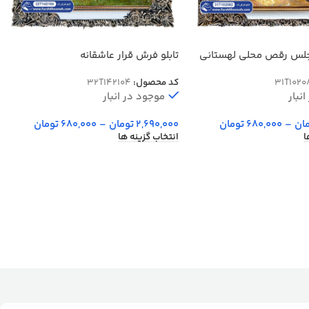
جلس رقص محلی لهستانی
تابلو فرش قرار عاشقانه
31T1020
کد محصول:
32T142104
نبار
موجود در انبار
ان
–
680,000
تومان
2,690,000
تومان
–
680,000
تومان
ا
انتخاب گزینه ها