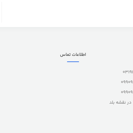
اطلاعات تماس
0319
0990
0990
در نقشه بلد