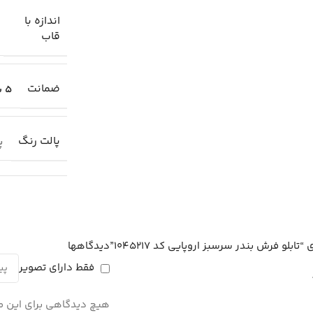
اندازه با
قاب
ضمانت
5 سال
پالت رنگ
پا
لو فرش بندر سرسبز اروپایی کد 1045217”
دیدگاهها
فقط دارای تصویر
هیچ دیدگاهی برای این 