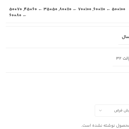
70*50
,
50*35 ← 60*45
,
100*70 ← 110*80
,
100*50 ← 110*60
← 80*60
لت 32
محصول نوشته نشده است.