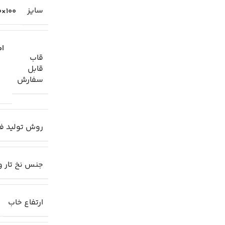
سایز
100×70 سانتیمتر
اط
قاب
قابل
سفارش
روش تولید ف
جنس نخ تار و
ارتفاع خاب