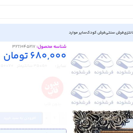
نتزی
فرش سنتی
فرش کودک
سایر موارد
شناسه محصول:
32T1045217
680,000
تومان
سایز
50×35 سانتیمتر
70×50 سانتیمتر
بدون قاب
+
-
افزودن به سبد خرید