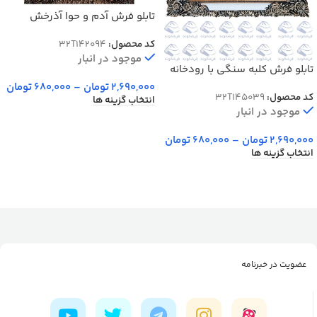
تابلو فرش آدم و حوا آذرخش
(طوفان) کد 42094
کد محصول:
32T142094
موجود در انبار
تابلو فرش کلبه سنگی با رودخانه
خروشان کد 5039
2,690,000
تومان
–
680,000
تومان
کد محصول:
32T145039
انتخاب گزینه ها
موجود در انبار
2,690,000
تومان
–
680,000
تومان
انتخاب گزینه ها
عضویت در خبرنامه