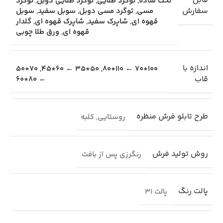
قابل
تخت ساده
,
توگرد طلایی
,
توگرد طلایی دوبل
,
توگرد
سفارش
مسی
,
توگرد مسی دوبل
,
سوبل سفید
,
سوبل
قهوه ای
,
شاپرک سفید
,
شاپرک قهوه ای
,
گلدار
قهوه ای
,
ورق طلا چوبی
اندازه با
70*50
,
50*35 ← 60*45
,
100*70 ← 110*80
قاب
← 80*60
طرح تابلو فرش منظره
روستایی
,
کلبه
روش تولید فرش
رنگرزی پس از بافت
پالت رنگ
پالت 31