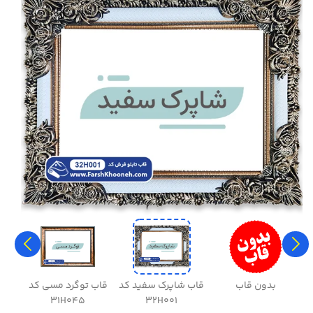
بدون قاب
قاب شاپرک سفید کد
قاب توگرد مسی کد
قاب 
31H045
32H001