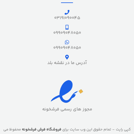
03191090045
09909048050
09909048050
آدرس ما در نقشه بلد
مجوز های رسمی فرشخونه
کپی رایت – تمام حقوق این وب سایت برای
فروشگاه فرش فرشخونه
محفوظ می