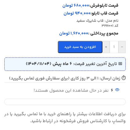
قیمت تابلوفرش:
680,000 تومان
قیمت قاب تابلو:
940,000 تومان
نام مدل:
قاب شاپرک سفید
کد 32H001
مجموع پرداختی :
1,620,000 تومان
+
-
افزودن به سبد خرید
📅 تاریخ آخرین تغییر قیمت:
6 ماه پیش (1404/11/04)
⏱ زمان ارسال: 1 الی 3 روز کاری (برای سفارش فوری تماس بگیرید)
6
نفر در حال مشاهده این محصول هستند!
برای دریافت اطلاعات بیشتر یا راهنمای خرید با ما تماس بگیرید یا در
واتساپ با کارشناس فروش فرشخونه در ارتباط باشید.