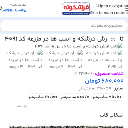
Skip to navigation
مشاوره رایگان
03191090045
Skip to main content
خانه
/
تابلو فرش
/
تابلو فرش منظره
تابلو فرش درشکه و اسب ها در مزرعه کد 4091
بزرگنمایی تصویر
شناسه محصول:
31T204091
680,000
تومان
سایز
50×35 سانتیمتر
50×35 سانتیمتر
70×50 سانتیمتر
100×70 سانتیمتر
صاف
انتخاب قاب: