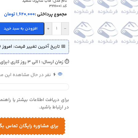
نام مدل:
قاب شاپرک سفید
کد 32H001
مجموع پرداختی :
1,620,000 تومان
+
-
افزودن به سبد خرید
📅 تاریخ آخرین تغییر قیمت:
امروز (
⏱ زمان ارسال: 1 الی 3 روز کاری (برای سفارش فوری تماس بگیرید)
6
نفر در حال مشاهده این 
برای دریافت اطلاعات بیشتر یا راهن
در ارتباط باشید.
برای مشاوره رایگان تماس بگ