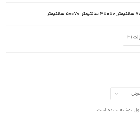
,
50×35 سانتیمتر
,
70×50 سانتیمتر
لت 31
ول نوشته نشده است.