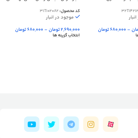
کد 102082
32T1421
کد محصول:
31T102082
نبار
موجود در انبار
ان
–
680,000
تومان
2,690,000
تومان
–
680,000
تومان
ا
انتخاب گزینه ها