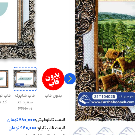
بدون قاب
قاب شاپرک
قاب ت
سفید کد
کد 31H045
32H001
قیمت تابلوفرش:
680,000 تومان
قیمت قاب تابلو:
940,000 تومان