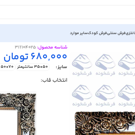
نتزی
فرش سنتی
فرش کودک
سایر موارد
شناسه محصول:
31T104025
680,000
تومان
سایز
50×35 سانتیمتر
70×50 سانتیمتر
انتخاب قاب: