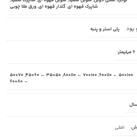
توگرد مسی دوبل
,
سوبل سفید
,
سوبل قهوه ای
,
شاپرک سفید
,
شاپرک قهوه ای
,
گلدار قهوه ای
,
ورق طلا چوبی
 پود
پلی استر و پنبه
6 میلیمتر
70*50
,
50*35 ← 60*45
,
100*70 ← 110*80
,
100*50 ← 110*60
← 80*60
رش
افقی