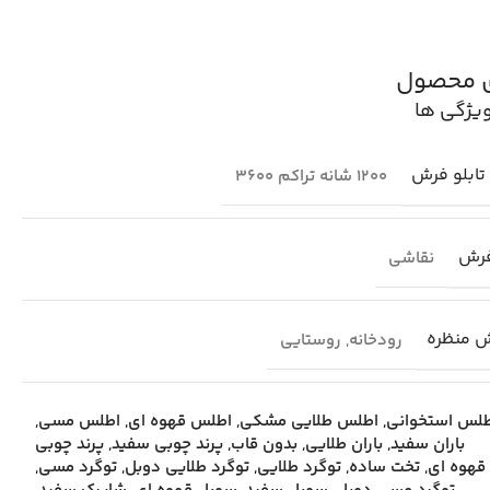
ی محصول
یژگی ها
تابلو فرش
1200 شانه تراکم 3600
فرش
نقاشی
ش منظره
رودخانه
,
روستایی
لس استخوانی
,
اطلس طلایی مشکی
,
اطلس قهوه ای
,
اطلس مسی
,
باران سفید
,
باران طلایی
,
بدون قاب
,
پرند چوبی سفید
,
پرند چوبی
قهوه ای
,
تخت ساده
,
توگرد طلایی
,
توگرد طلایی دوبل
,
توگرد مسی
,