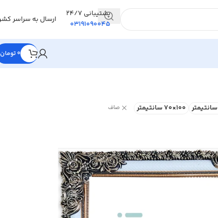
پشتیبانی 24/7
ارسال به سراسر کشو
03191090045
0
تومان
100×70 سانتیمتر
صاف