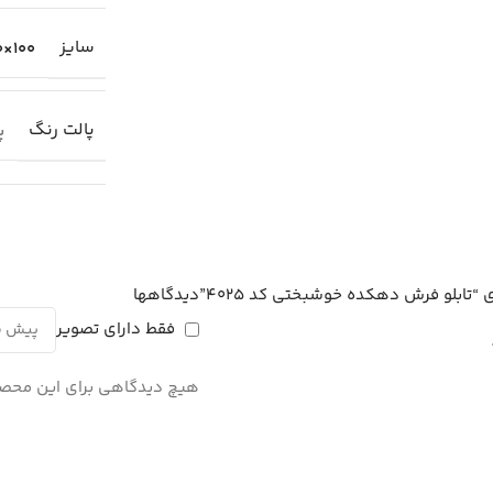
سایز
100×70 سانتیمتر
پالت رنگ
پا
 “تابلو فرش دهکده خوشبختی کد 4025”
دیدگاهها
فقط دارای تصویر
هیچ دیدگاهی برای این محص