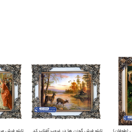
ش (طوفان)
تابلو فرش گوزن ها در غروب آفتاب کد
تابلو فرش م