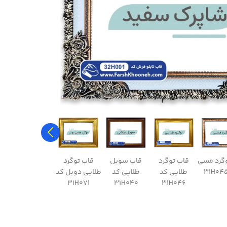
وگرد مسی
قاب توگرد
قاب سوبل
قاب توگرد
قاب مروارید
ق
طلایی کد
طلایی کد
طلایی دوبل کد
سفید کد
ق
32H005
31H071
31H040
31H046