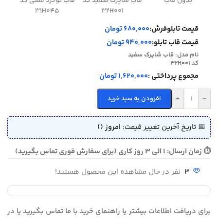
بدون قاب
قاب شاپرک سفید کد
قاب توگرد مسی کد
قاب 
31H045
32H001
قیمت تابلوفرش:
680,000 تومان
قیمت قاب تابلو:
940,000 تومان
نام مدل:
قاب شاپرک سفید
کد 32H001
مجموع پرداختی :
1,620,000 تومان
+
-
افزودن به سبد خرید
📅 تاریخ آخرین تغییر قیمت:
امروز ()
⏱ زمان ارسال: 1 الی 3 روز کاری (برای سفارش فوری تماس بگیرید)
3
نفر در حال مشاهده این محصول هستند!
برای دریافت اطلاعات بیشتر یا راهنمای خرید با ما تماس بگیرید یا در