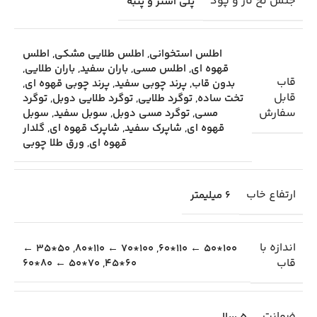
جنس نخ تار و پود
پلی استر و پنبه
اطلس استخوانی
,
اطلس طلایی مشکی
,
اطلس
قهوه ای
,
اطلس مسی
,
باران سفید
,
باران طلایی
,
قاب
بدون قاب
,
پرند چوبی سفید
,
پرند چوبی قهوه ای
,
قابل
تخت ساده
,
توگرد طلایی
,
توگرد طلایی دوبل
,
توگرد
سفارش
مسی
,
توگرد مسی دوبل
,
سوبل سفید
,
سوبل
قهوه ای
,
شاپرک سفید
,
شاپرک قهوه ای
,
گلدار
قهوه ای
,
ورق طلا چوبی
ارتفاع خاب
6 میلیمتر
اندازه با
50*35 ←
,
100*70 ← 110*80
,
100*50 ← 110*60
قاب
70*50 ← 80*60
,
60*45
ضمانت