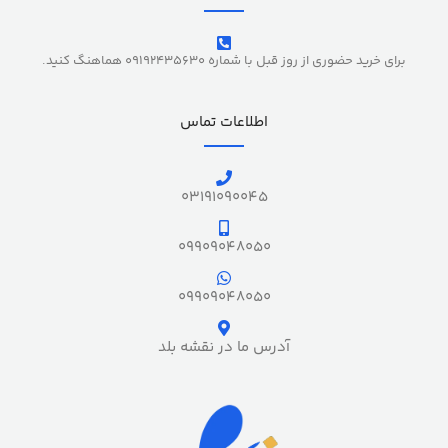
برای خرید حضوری از روز قبل با شماره 09192435630 هماهنگ کنید.
اطلاعات تماس
03191090045
09909048050
09909048050
آدرس ما در نقشه بلد