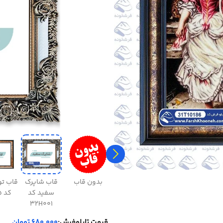
بدون قاب
قاب شاپرک
قاب ت
سفید کد
کد 31H045
32H001
قیمت تابلوفرش:
680,000 تومان