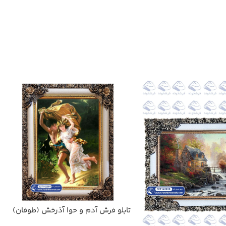
تابلو فرش آدم و حوا آذرخش (طوفان)
کد 42094