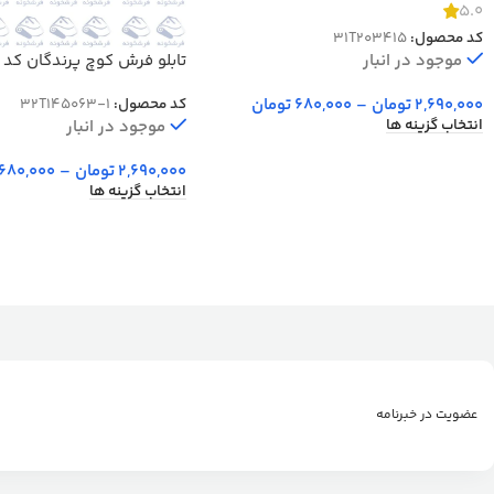
5.0
کد محصول:
31T203415
موجود در انبار
تابلو فرش کوچ پرندگان کد 1-45063
2,690,000
تومان
–
680,000
تومان
کد محصول:
32T145063-1
انتخاب گزینه ها
موجود در انبار
2,690,000
تومان
–
680,000
انتخاب گزینه ها
عضویت در خبرنامه