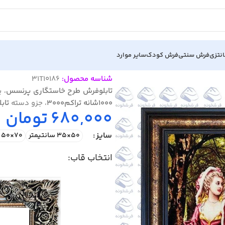
نتزی
فرش سنتی
فرش کودک
سایر موارد
 10186
شناسه محصول:
31T10186
تابلوفرش طرح خاستگاری پرنسس
، 
1000شانه تراکم3000
، جزو دسته
تاب
680,000
تومان
سایز
50×35 سانتیمتر
70×50 سانتیمتر
انتخاب قاب: