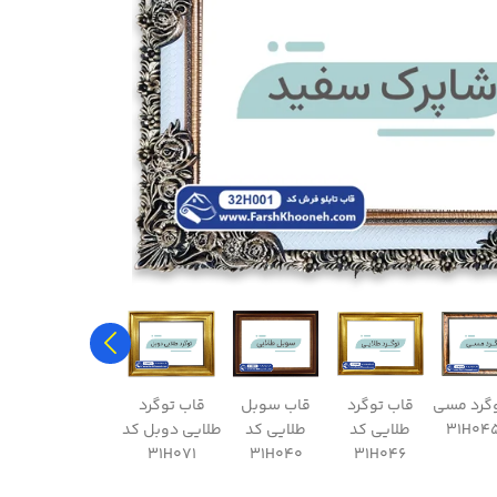
وگرد مسی
قاب توگرد
قاب سوبل
قاب توگرد
قاب مروارید
ق
طلایی کد
طلایی کد
طلایی دوبل کد
سفید کد
ق
32H005
31H071
31H040
31H046