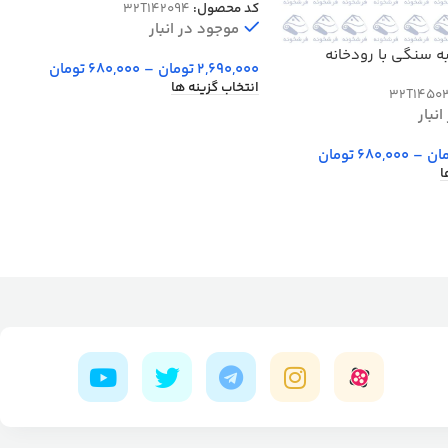
کد محصول:
32T142094
موجود در انبار
به سنگی با رودخانه
2,690,000
تومان
–
680,000
تومان
انتخاب گزینه ها
32T1450
نبار
ان
–
680,000
تومان
ا