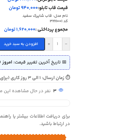
قیمت قاب تابلو:
940,000 تومان
نام مدل:
قاب شاپرک سفید
کد 32H001
مجموع پرداختی :
1,620,000 تومان
+
-
افزودن به سبد خرید
📅 تاریخ آخرین تغییر قیمت:
امروز (
⏱ زمان ارسال: 1 الی 3 روز کاری (برای سفارش فوری تماس بگیرید)
3
نفر در حال مشاهده این 
برای دریافت اطلاعات بیشتر یا راهن
در ارتباط باشید.