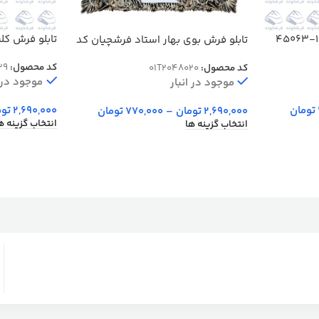
تابلو فرش کل
تابلو فرش بوی بهار استاد فرشچیان کد
خروشان کد 5039
48020
کد محصول:
39
کد محصول:
01T2048020
موجود در ا
موجود در انبار
تومان
2,690,000
توم
2,690,000
تومان
–
770,000
تومان
انتخاب گزینه ه
انتخاب گزینه ها