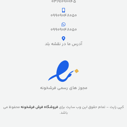
03191090045
09909048050
09909048050
آدرس ما در نقشه بلد
مجوز های رسمی فرشخونه
کپی رایت – تمام حقوق این وب سایت برای
فروشگاه فرش فرشخونه
محفوظ می
باشد.