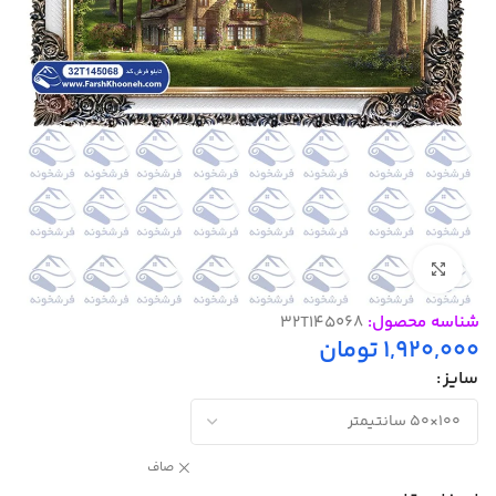
بزرگنمایی تصویر
شناسه محصول:
32T145068
1,920,000
تومان
سایز
صاف