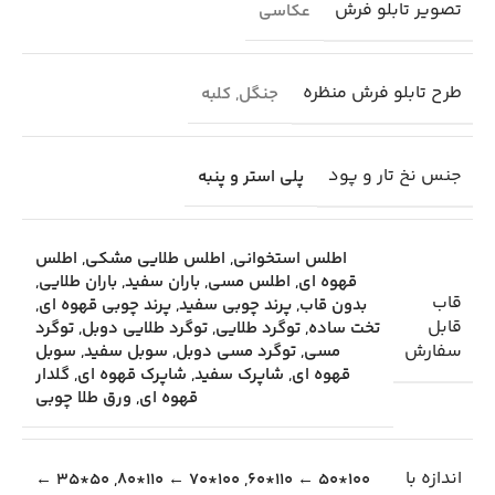
تصویر تابلو فرش
عکاسی
طرح تابلو فرش منظره
جنگل
,
کلبه
جنس نخ تار و پود
پلی استر و پنبه
اطلس استخوانی
,
اطلس طلایی مشکی
,
اطلس
قهوه ای
,
اطلس مسی
,
باران سفید
,
باران طلایی
,
قاب
بدون قاب
,
پرند چوبی سفید
,
پرند چوبی قهوه ای
,
قابل
تخت ساده
,
توگرد طلایی
,
توگرد طلایی دوبل
,
توگرد
سفارش
مسی
,
توگرد مسی دوبل
,
سوبل سفید
,
سوبل
قهوه ای
,
شاپرک سفید
,
شاپرک قهوه ای
,
گلدار
قهوه ای
,
ورق طلا چوبی
اندازه با
50*35 ←
,
100*70 ← 110*80
,
100*50 ← 110*60