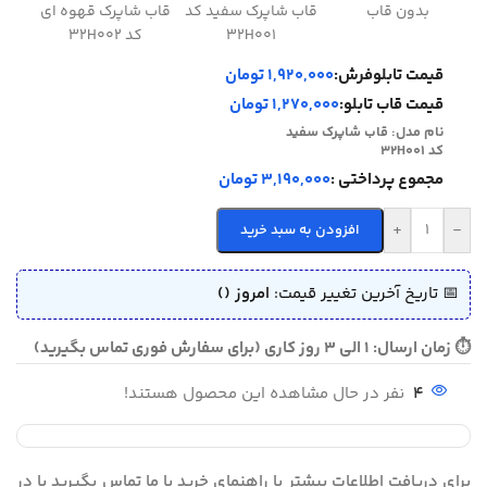
بدون قاب
قاب شاپرک سفید کد
قاب شاپرک قهوه ای
قاب 
32H001
کد 32H002
قیمت تابلوفرش:
1,920,000 تومان
قیمت قاب تابلو:
1,270,000 تومان
نام مدل:
قاب شاپرک سفید
کد 32H001
مجموع پرداختی :
3,190,000 تومان
+
-
افزودن به سبد خرید
📅 تاریخ آخرین تغییر قیمت:
امروز ()
⏱ زمان ارسال: 1 الی 3 روز کاری (برای سفارش فوری تماس بگیرید)
4
نفر در حال مشاهده این محصول هستند!
برای دریافت اطلاعات بیشتر یا راهنمای خرید با ما تماس بگیرید یا در