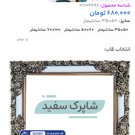
شناسه محصول:
01T102798
680,000
تومان
سایز
50×35 سانتیمتر
50×35 سانتیمتر
70×50 سانتیمتر
100×70 سانتیمتر
صاف
انتخاب قاب: