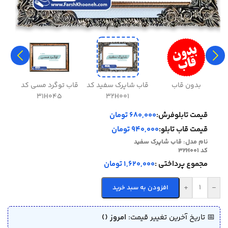
بدون قاب
قاب شاپرک سفید کد
قاب توگرد مسی کد
قاب 
31H045
32H001
قیمت تابلوفرش:
680,000 تومان
قیمت قاب تابلو:
940,000 تومان
نام مدل:
قاب شاپرک سفید
کد 32H001
مجموع پرداختی :
1,620,000 تومان
+
-
افزودن به سبد خرید
📅 تاریخ آخرین تغییر قیمت:
امروز ()