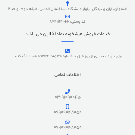
اصفهان، آران و بیدگل، بلوار دانشگاه، ساختمان الماس، طبقه دوم، واحد 2
کد پستی: 8741114066
خدمات فروش فرشخونه تماماً آنلاین می باشد
برای خرید حضوری از روز قبل با شماره 09192435630 هماهنگ کنید.
اطلاعات تماس
03191090045
09909048050
09909048050