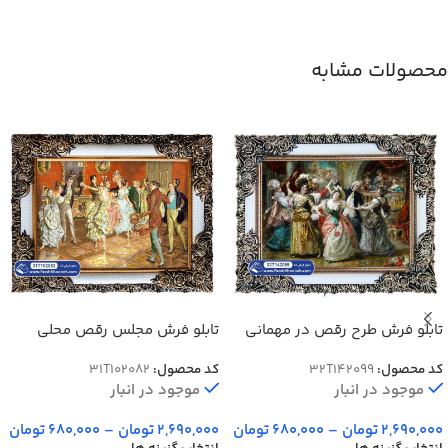
محصولات مشابه
تابلو فرش طرح رقص در مهمانی
تابلو فرش مجلس رقص محلی
اشرافی
لهستانی کد 102082
کد محصول:
32T142099
کد محصول:
31T102082
موجود در انبار
موجود در انبار
2,690,000
تومان
–
680,000
تومان
2,690,000
تومان
–
680,000
تومان