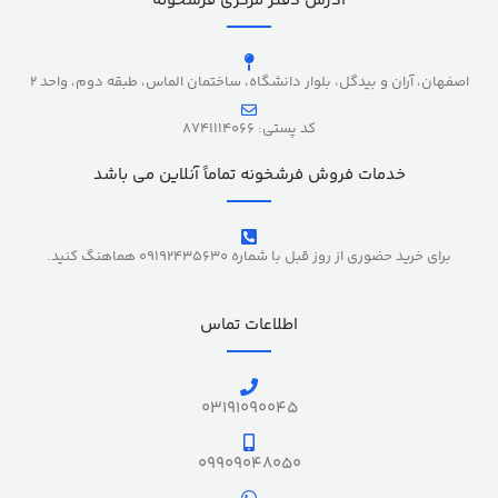
آدرس دفتر مرکزی فرشخونه
اصفهان، آران و بیدگل، بلوار دانشگاه، ساختمان الماس، طبقه دوم، واحد 2
کد پستی: 8741114066
خدمات فروش فرشخونه تماماً آنلاین می باشد
برای خرید حضوری از روز قبل با شماره 09192435630 هماهنگ کنید.
اطلاعات تماس
03191090045
09909048050