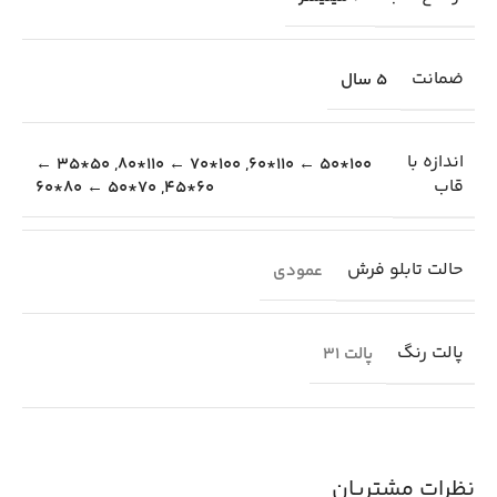
ضمانت
5 سال
اندازه با
50*35 ←
,
100*70 ← 110*80
,
100*50 ← 110*60
قاب
70*50 ← 80*60
,
60*45
حالت تابلو فرش
عمودی
پالت رنگ
پالت 31
نظرات مشتریان