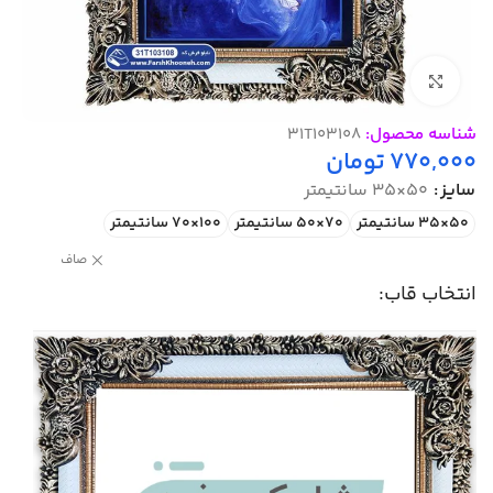
بزرگنمایی تصویر
شناسه محصول:
31T103108
770,000
تومان
سایز
50×35 سانتیمتر
50×35 سانتیمتر
70×50 سانتیمتر
100×70 سانتیمتر
صاف
انتخاب قاب: