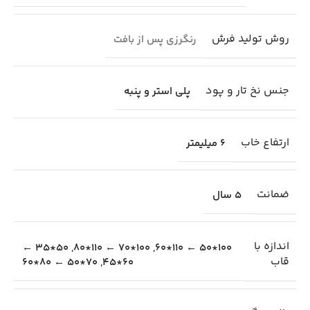
روش تولید فرش
رنگرزی پس از بافت
جنس نخ تار و پود
پلی استر و پنبه
ارتفاع خاب
6 میلیمتر
ضمانت
5 سال
اندازه با
50*35 ←
,
100*70 ← 110*80
,
100*50 ← 110*60
قاب
70*50 ← 80*60
,
60*45