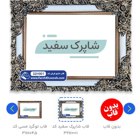
بدون قاب
قاب شاپرک سفید کد
قاب توگرد مسی کد
قاب 
31H045
32H001