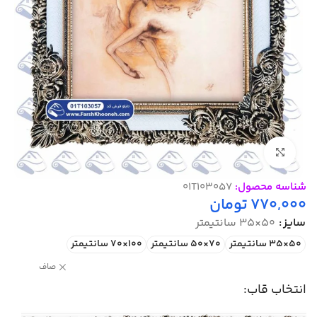
بزرگنمایی تصویر
شناسه محصول:
01T103057
770,000
تومان
سایز
50×35 سانتیمتر
50×35 سانتیمتر
70×50 سانتیمتر
100×70 سانتیمتر
صاف
انتخاب قاب: