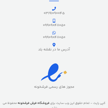
03191090045
09909048050
09909048050
آدرس ما در نقشه بلد
مجوز های رسمی فرشخونه
کپی رایت – تمام حقوق این وب سایت برای
فروشگاه فرش فرشخونه
محفوظ می