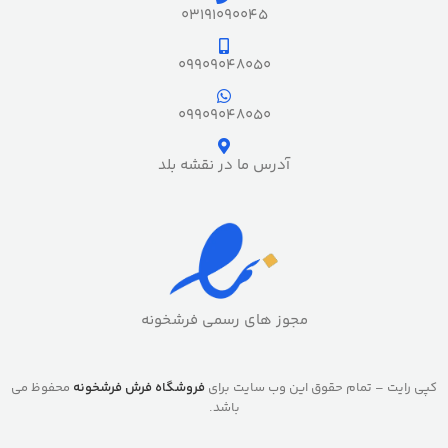
03191090045
09909048050
09909048050
آدرس ما در نقشه بلد
مجوز های رسمی فرشخونه
کپی رایت – تمام حقوق این وب سایت برای
فروشگاه فرش فرشخونه
محفوظ می
باشد.