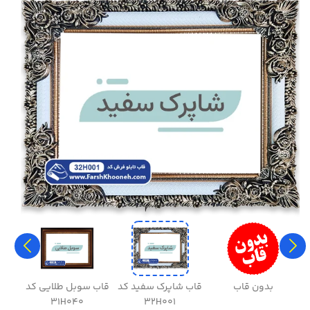
بدون قاب
قاب شاپرک سفید کد
قاب سوبل طلایی کد
قاب
31H040
32H001