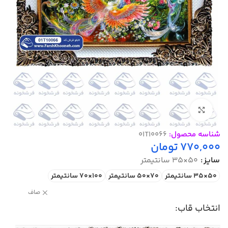
بزرگنمایی تصویر
شناسه محصول:
01T10066
770,000
تومان
سایز
50×35 سانتیمتر
50×35 سانتیمتر
70×50 سانتیمتر
100×70 سانتیمتر
صاف
انتخاب قاب: