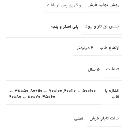
روش تولید فرش
رنگرزی پس از بافت
جنس نخ تار و پود
پلی استر و پنبه
ارتفاع خاب
6 میلیمتر
ضمانت
5 سال
اندازه با
50*35 ←
,
100*70 ← 110*80
,
100*50 ← 110*60
قاب
70*50 ← 80*60
,
60*45
حالت تابلو فرش
افقی