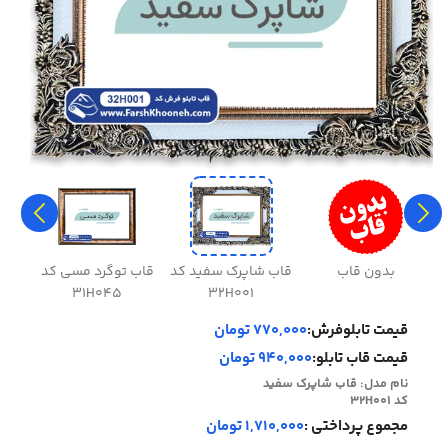
بدون قاب
قاب شاپرک سفید کد
قاب توگرد مسی کد
قاب 
31H045
32H001
قیمت تابلوفرش:
770,000 تومان
قیمت قاب تابلو:
940,000 تومان
نام مدل:
قاب شاپرک سفید
کد 32H001
مجموع پرداختی :
1,710,000 تومان