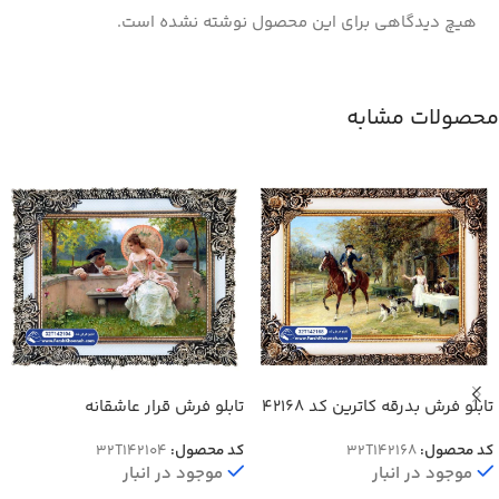
هیچ دیدگاهی برای این محصول نوشته نشده است.
محصولات مشابه
تابلو فرش بدرقه کاترین کد 42168
تابلو فرش قرار عاشقانه
کد محصول:
32T142168
کد محصول:
32T142104
موجود در انبار
موجود در انبار