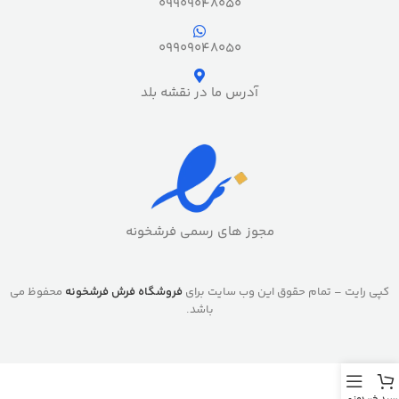
09909048050
09909048050
آدرس ما در نقشه بلد
مجوز های رسمی فرشخونه
کپی رایت – تمام حقوق این وب سایت برای
فروشگاه فرش فرشخونه
محفوظ می
باشد.