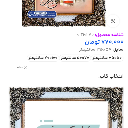
بزرگنمایی تصویر
شناسه محصول:
01T101140
770,000
تومان
سایز
50×35 سانتیمتر
50×35 سانتیمتر
70×50 سانتیمتر
100×70 سانتیمتر
صاف
انتخاب قاب: