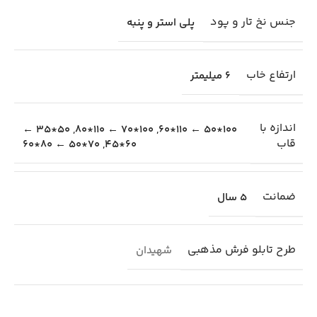
جنس نخ تار و پود
پلی استر و پنبه
ارتفاع خاب
6 میلیمتر
اندازه با
50*35 ←
,
100*70 ← 110*80
,
100*50 ← 110*60
قاب
70*50 ← 80*60
,
60*45
ضمانت
5 سال
طرح تابلو فرش مذهبی
شهیدان