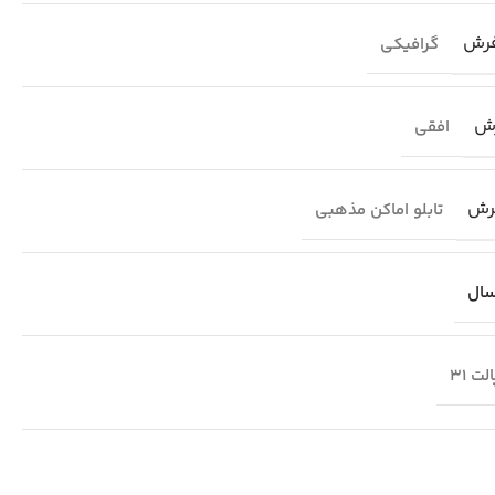
فرش
گرافیکی
رش
افقی
فرش
تابلو اماکن مذهبی
لت 31