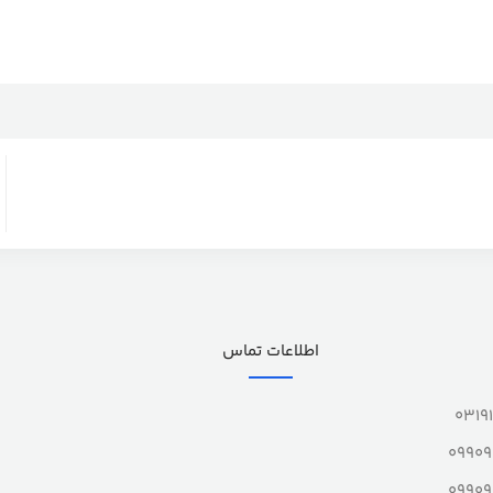
اطلاعات تماس
0319
0990
0990