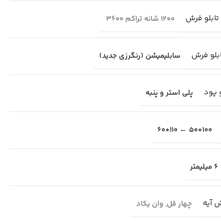
تابلو فرش
1200 شانه تراکم 3600
بلو فرش
سابلیمیشن (رنگرزی جدید)
 پود
پلی استر و پنبه
100*50 ← 110*60
6 میلیمتر
ش آیه
چهار قل
,
وان یکاد