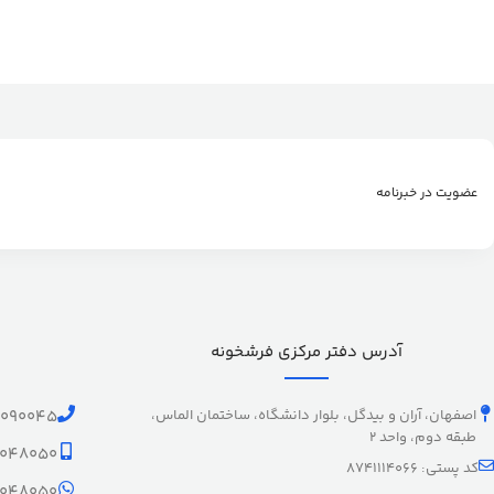
عضویت در خبرنامه
آدرس دفتر مرکزی فرشخونه
اصفهان، آران و بیدگل، بلوار دانشگاه، ساختمان الماس،
1090045
طبقه دوم، واحد 2
9048050
کد پستی: 8741114066
9048050