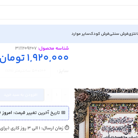
نتزی
فرش سنتی
فرش کودک
سایر موارد
د 9207
شناسه محصول:
31T209207
1,920,000
تومان
سایز
+
-
افزودن به سبد خرید
📅 تاریخ آخرین تغییر قیمت:
امروز (
⏱ زمان ارسال: 1 الی 3 روز کاری (برای سفارش فوری تماس بگیرید)