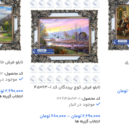
ی
تابلو فرش خانه ق
کد محصول:
12
موجود در ا
تابلو فرش کوچ پرندگان کد 1-45063
تومان
2,690,000
توم
انتخاب گزینه ه
کد محصول:
32T145063-1
موجود در انبار
2,690,000
تومان
–
680,000
تومان
انتخاب گزینه ها