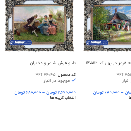
رمز در بهار کد 145112
تابلو فرش شاعر و دختران
32T1451
کد محصول:
32T142045
نبار
موجود در انبار
ان
–
680,000
تومان
2,690,000
تومان
–
680,000
تومان
ا
انتخاب گزینه ها