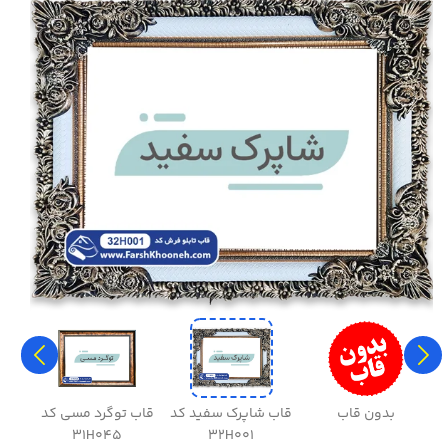
بدون قاب
قاب شاپرک سفید کد
قاب توگرد مسی کد
قاب 
31H045
32H001