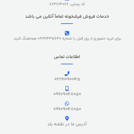
کد پستی: 8741114066
خدمات فروش فرشخونه تماماً آنلاین می باشد
برای خرید حضوری از روز قبل با شماره 09192435630 هماهنگ کنید.
اطلاعات تماس
03191090045
09909048050
09909048050
آدرس ما در نقشه بلد