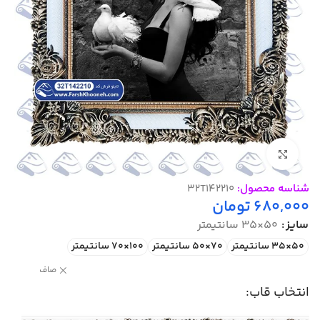
بزرگنمایی تصویر
شناسه محصول:
32T142210
680,000
تومان
سایز
50×35 سانتیمتر
50×35 سانتیمتر
70×50 سانتیمتر
100×70 سانتیمتر
صاف
انتخاب قاب: