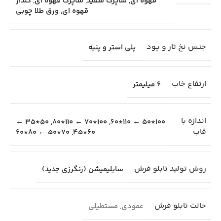
قهوه ای
,
شاپرک سفید
,
شاپرک قهوه ای
,
گلدار
قهوه ای
,
ورق طلا چوبی
جنس نخ تار و پود
پلی استر و پنبه
ارتفاع خاب
6 میلیمتر
اندازه با
50*35 ←
,
100*70 ← 110*80
,
100*50 ← 110*60
قاب
70*50 ← 80*60
,
60*45
روش تولید تابلو فرش
سابلیمیشن (رنگرزی جدید)
حالت تابلو فرش
عمودی
,
مستطیلی