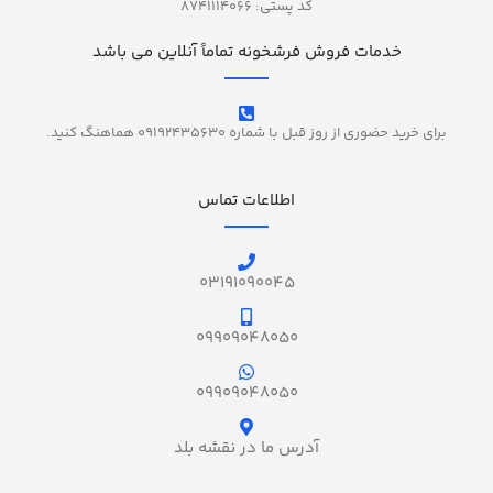
کد پستی: 8741114066
خدمات فروش فرشخونه تماماً آنلاین می باشد
برای خرید حضوری از روز قبل با شماره 09192435630 هماهنگ کنید.
اطلاعات تماس
03191090045
09909048050
09909048050
آدرس ما در نقشه بلد