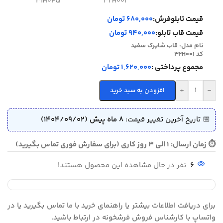
31H045
32H001
قیمت تابلوفرش:
680,000 تومان
قیمت قاب تابلو:
940,000 تومان
نام مدل:
قاب شاپرک سفید
کد 32H001
مجموع پرداختی :
1,620,000 تومان
+
-
افزودن به سبد خرید
📅 تاریخ آخرین تغییر قیمت:
8 ماه پیش (1404/09/02)
⏱ زمان ارسال: 1 الی 3 روز کاری (برای سفارش فوری تماس بگیرید)
6
نفر در حال مشاهده این محصول هستند!
برای دریافت اطلاعات بیشتر یا راهنمای خرید با ما تماس بگیرید یا در
واتساپ با کارشناس فروش فرشخونه در ارتباط باشید.