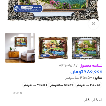
بزرگنمایی تصویر
شناسه محصول:
32T1045187
680,000
تومان
سایز
50×35 سانتیمتر
50×35 سانتیمتر
70×50 سانتیمتر
100×70 سانتیمتر
صاف
انتخاب قاب: