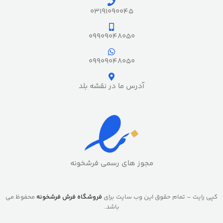
03191090045
09909048050
09909048050
آدرس ما در نقشه بلد
مجوز های رسمی فرشخونه
کپی رایت – تمام حقوق این وب سایت برای
فروشگاه فرش فرشخونه
محفوظ می
باشد.