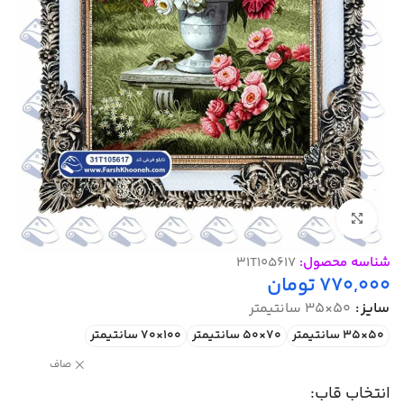
بزرگنمایی تصویر
شناسه محصول:
31T105617
770,000
تومان
سایز
50×35 سانتیمتر
50×35 سانتیمتر
70×50 سانتیمتر
100×70 سانتیمتر
صاف
انتخاب قاب: