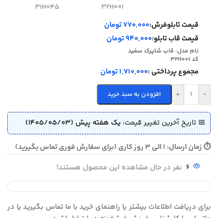
31H045
32H001
قیمت تابلوفرش:
770,000 تومان
قیمت قاب تابلو:
940,000 تومان
نام مدل:
قاب شاپرک سفید
کد 32H001
مجموع پرداختی :
1,710,000 تومان
+
-
افزودن به سبد خرید
📅 تاریخ آخرین تغییر قیمت:
یک هفته پیش (1405/05/03)
⏱ زمان ارسال: 1 الی 3 روز کاری (برای سفارش فوری تماس بگیرید)
6
نفر در حال مشاهده این محصول هستند!
برای دریافت اطلاعات بیشتر یا راهنمای خرید با ما تماس بگیرید یا در