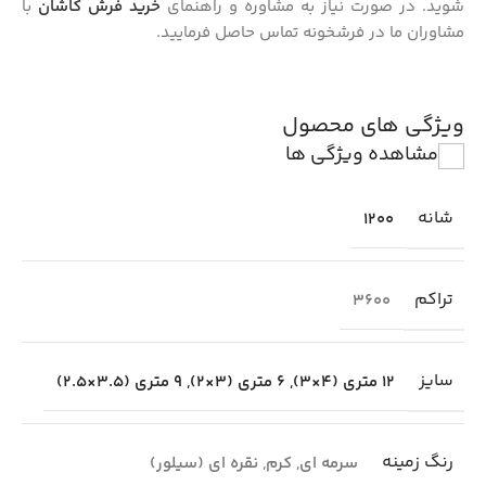
شوید. در صورت نیاز به مشاوره و راهنمای
خرید فرش کاشان
با
مشاوران ما در فرشخونه تماس حاصل فرمایید.
ویژگی های محصول
مشاهده ویژگی ها
شانه
1200
تراکم
3600
سایز
12 متری (4×3)
,
6 متری (3×2)
,
9 متری (3.5×2.5)
رنگ زمینه
سرمه ای
,
کرم
,
نقره ای (سیلور)