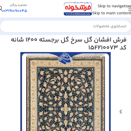
Skip to navigation
مشاوره رایگان
03191090045
Skip to main content
خانه
/
فرش ماشینی
/
فرش 1200 شانه
فرش افشان گل سرخ گل برجسته 1200 شانه
کد 15F210073