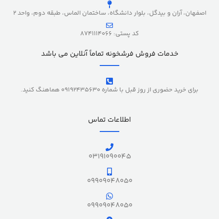
اصفهان، آران و بیدگل، بلوار دانشگاه، ساختمان الماس، طبقه دوم، واحد 2
کد پستی: 8741114066
خدمات فروش فرشخونه تماماً آنلاین می باشد
برای خرید حضوری از روز قبل با شماره 09192435630 هماهنگ کنید.
اطلاعات تماس
03191090045
09909048050
09909048050