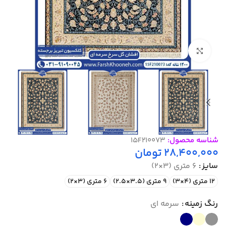
بزرگنمایی تصویر
شناسه محصول:
15F210073
28,400,000
تومان
سایز
6 متری (3×2)
12 متری (4×3)
9 متری (3.5×2.5)
6 متری (3×2)
رنگ زمینه
سرمه ای