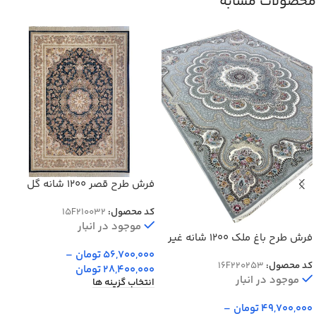
محصولات مشابه
فرش طرح قصر 1200 شانه گل
برجسته کد 10032
کد محصول:
15F210032
موجود در انبار
فرش طرح باغ ملک 1200 شانه غیر
برجسته
56,700,000
تومان
–
کد محصول:
16F220253
28,400,000
تومان
موجود در انبار
انتخاب گزینه ها
49,700,000
تومان
–