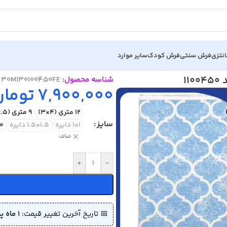
نتزی
فرش سنتی
فرش کودک
سایر موارد
شناسه محصول:
30M130100450FE
7,900,000
تومان
12 متری (4×3)
9 متری (3.5×2.5)
سایز
1×1 دایره
1.5×1.5 دایره
1.80
صاف
+
-
📅 تاریخ آخرین تغییر قیمت:
1 ماه پیش (1405/04/09)