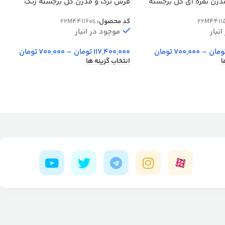
درن نقره ای گل برجسته
فرش ترک و مدرن گل برجسته رنگ
سرمه ای کد 41160S
22M4411
کد محصول:
22M441160s
نبار
موجود در انبار
ومان
–
700,000
تومان
117,400,000
تومان
–
700,000
تومان
ا
انتخاب گزینه ها