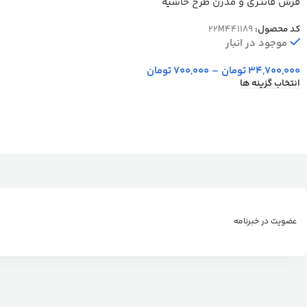
فرش فانتزی و مدرن طرح حاشیه
ورساچه رنگ نقره ای کد 41189N
کد محصول:
22M441189
موجود در انبار
34,700,000
تومان
–
700,000
تومان
انتخاب گزینه ها
عضویت در خبرنامه