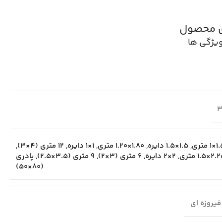
ی محصول
یژگی ها
3
1 متری
,
1.5×1.5 دایره
,
1.80×1.20 متری
,
1×1 دایره
,
12 متری (4×3)
,
×1.5 متری
,
2×2 دایره
,
6 متری (3×2)
,
9 متری (3.5×2.5)
,
پادری
(80×50)
فیروزه ای