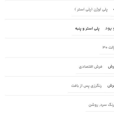
پلی اوژن (پلی استر )
 پود
پلی استر و پنبه
لت 30
رش
فرش اقتصادی
رش
رنگرزی پس از بافت
نگ سرد
,
روشن