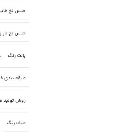
جنس نخ خاب
جنس نخ تار و
پالت رنگ
پا
طبقه بندی ف
روش تولید ف
طیف رنگ
ر