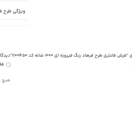
ویژگی طرح 
زی طرح فرهاد رنگ فیروزه ای 1000 شانه کد 1100450”
دیدگا
فق
هیچ د