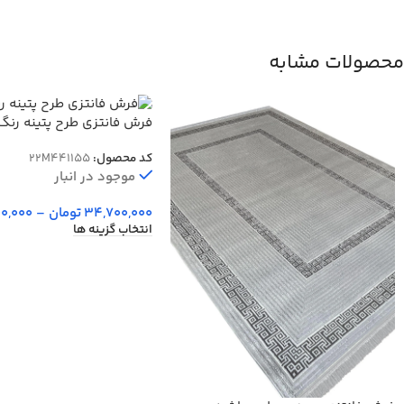
محصولات مشابه
فرش فانتزی طرح پتینه رنگ 
41155n
کد محصول:
22M441155
موجود در انبار
34,700,000
تومان
–
0,000
انتخاب گزینه ها