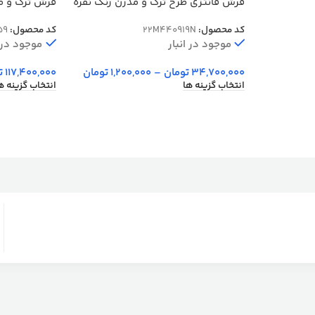
فرش فانتزی طرح ترک و مدرن رنگ نقره
فرش ترک و م
ای گل برجسته کد 40919N
کد 41159n
کد محصول:
22M440919N
کد محصول:
59
موجود در انبار
موجود در ا
34,700,000
تومان
–
1,200,000
تومان
117,400,000
ت
انتخاب گزینه ها
انتخاب گزینه ه