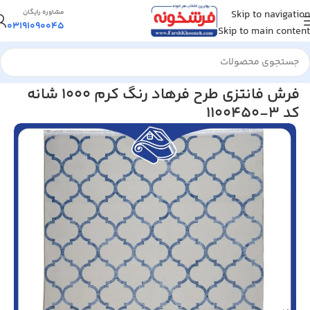
Skip to navigation
مشاوره رایگان
03191090045
Skip to main content
خانه
/
فرش مدرن و فانتزی
فرش فانتزی طرح فرهاد رنگ کرم 1000 شانه
کد 3-1100450