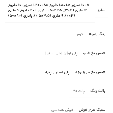
1.5×1 متری
,
1.5×1.5 دایره
,
1.80×1.20 متری
,
1×1 دایره
,
سایز
12 متری (4×3)
,
2.25×1.5 متری
,
2×2 دایره
,
6 متری
(3×2)
,
9 متری (3.5×2.5)
,
پادری (80×50)
رنگ زمینه
کرم
جنس نخ خاب
پلی اوژن (پلی استر )
جنس نخ تار و پود
پلی استر و پنبه
پالت رنگ
پالت 30
سبک طرح فرش
فرش هندسی