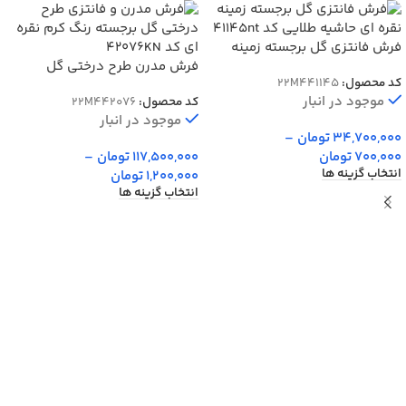
فرش فانتزی گل برجسته زمینه
نقره ای حاشیه طلایی کد 41145nt
فرش مدرن طرح درختی گل
کد محصول:
22M441145
برجسته رنگ کرم نقره ای کد
موجود در انبار
کد محصول:
22M442076
42076KN
موجود در انبار
34,700,000
تومان
–
700,000
تومان
117,500,000
تومان
–
انتخاب گزینه ها
1,200,000
تومان
انتخاب گزینه ها