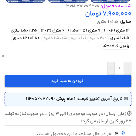
شناسه محصول:
30M130100450K
7,900,000
تومان
سایز
1.5×1 متری
12 متری (4×3)
9 متری (3.5×2.5)
6 متری (3×2)
2.25×1.5 متری
1.5×1 متری
2×2 دایره
1×1 دایره
1.5×1.5 دایره
1.80×1.20 متری
پادری (80×50)
ص
+
-
افزودن به سبد خرید
📅 تاریخ آخرین تغییر قیمت:
1 ماه پیش (1405/04/09)
⏱ زمان ارسال: در صورت موجودی 1 الی 3 روز - در صورت نیاز به تولید
25 روز کاری ارسال می گردد
3
نفر در حال مشاهده این محصول هستند!