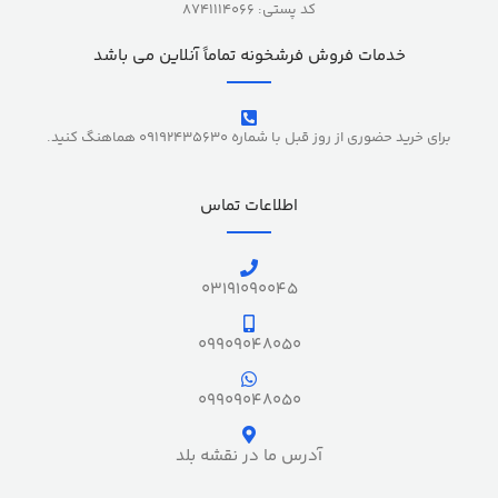
کد پستی: 8741114066
خدمات فروش فرشخونه تماماً آنلاین می باشد
برای خرید حضوری از روز قبل با شماره 09192435630 هماهنگ کنید.
اطلاعات تماس
03191090045
09909048050
09909048050
آدرس ما در نقشه بلد