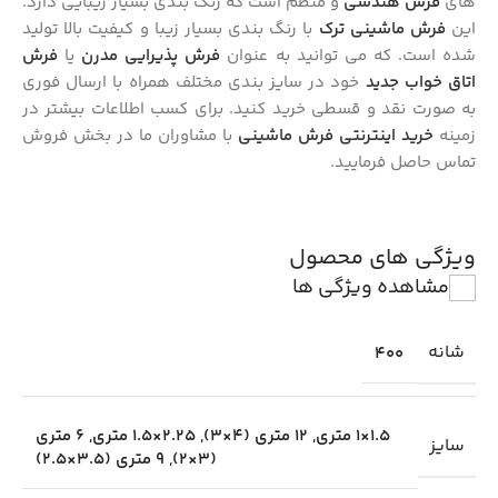
های
فرش هندسی
و منظم است که رنگ بندی بسیار زیبایی دارد.
این
فرش ماشینی ترک
با رنگ بندی بسیار زیبا و کیفیت بالا تولید
شده است. که می توانید به عنوان
فرش پذیرایی مدرن
یا
فرش
اتاق خواب جدید
خود در سایز بندی مختلف همراه با ارسال فوری
به صورت نقد و قسطی خرید کنید. برای کسب اطلاعات بیشتر در
زمینه
خرید اینترنتی فرش ماشینی
با مشاوران ما در بخش فروش
تماس حاصل فرمایید.
ویژگی های محصول
مشاهده ویژگی ها
شانه
400
1.5×1 متری
,
12 متری (4×3)
,
2.25×1.5 متری
,
6 متری
سایز
(3×2)
,
9 متری (3.5×2.5)