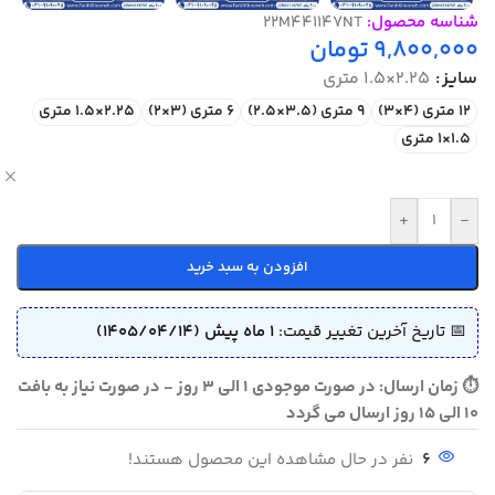
شناسه محصول:
22M441147NT
9,800,000
تومان
سایز
2.25×1.5 متری
12 متری (4×3)
9 متری (3.5×2.5)
6 متری (3×2)
2.25×1.5 متری
1.5×1 متری
ص
+
-
افزودن به سبد خرید
📅 تاریخ آخرین تغییر قیمت:
1 ماه پیش (1405/04/14)
⏱ زمان ارسال: در صورت موجودی 1 الی 3 روز - در صورت نیاز به بافت
10 الی 15 روز ارسال می گردد
6
نفر در حال مشاهده این محصول هستند!