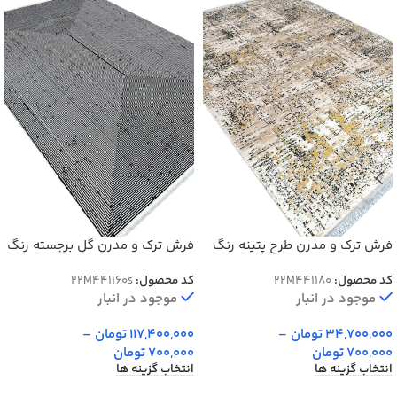
فرش ترک و مدرن طرح پتینه رنگ
فرش ترک و مدرن گل برجسته رنگ
کرم بژ کد 41180kb
سرمه ای کد 41160S
کد محصول:
22M441180
کد محصول:
22M441160s
موجود در انبار
موجود در انبار
34,700,000
تومان
–
117,400,000
تومان
–
700,000
تومان
700,000
تومان
انتخاب گزینه ها
انتخاب گزینه ها