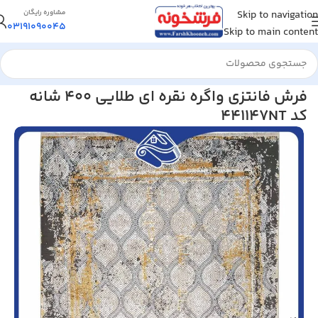
Skip to navigation
مشاوره رایگان
03191090045
Skip to main content
خانه
/
فرش ماشینی
/
فرش 440 شانه
فرش فانتزی واگره نقره ای طلایی 400 شانه
کد 441147NT