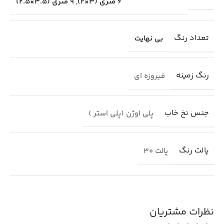
6 متری (3×2)
,
9 متری (3.5×2.5)
تعداد رنگ
بی نهایت
رنگ زمینه
فیروزه ای
جنس نخ خاب
پلی اوژن (پلی استر )
پالت رنگ
پالت 30
نظرات مشتریان