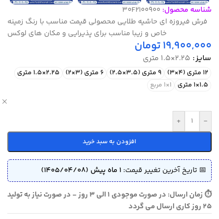
شناسه محصول:
30F2100900
فرش فیروزه ای حاشیه طلایی محصولی قیمت مناسب با رنگ زمینه
خاص و زیبا مناسب برای پذیرایی و مکان های لوکس
19,900,000
تومان
سایز
2.25×1.5 متری
12 متری (4×3)
9 متری (3.5×2.5)
6 متری (3×2)
2.25×1.5 متری
1.5×1 متری
1×1 مربع
ص
+
-
افزودن به سبد خرید
📅 تاریخ آخرین تغییر قیمت:
1 ماه پیش (1405/04/08)
⏱ زمان ارسال: در صورت موجودی 1 الی 3 روز - در صورت نیاز به تولید
25 روز کاری ارسال می گردد