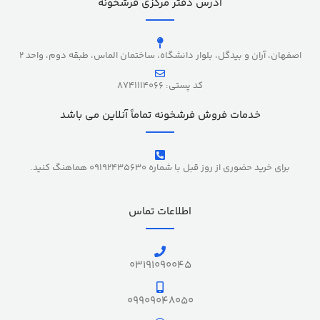
آدرس دفتر مرکزی فرشخونه
اصفهان، آران و بیدگل، بلوار دانشگاه، ساختمان الماس، طبقه دوم، واحد 2
کد پستی: 8741114066
خدمات فروش فرشخونه تماماً آنلاین می باشد
برای خرید حضوری از روز قبل با شماره 09192435630 هماهنگ کنید.
اطلاعات تماس
03191090045
09909048050