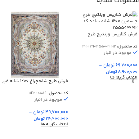
محصولات مشابه
فرش کلاریس وینتیج طرح
جاسمین 1200 شانه ساده کد
کد محصول:
30F290255009012
255009012
موجود در انبار
69,700,000
تومان
–
8,900,000
تومان
انتخاب گزینه ها
فرش طرح شاهچراغ 1200 شانه غیر
برجسته کد 20089
کد محصول:
11F220089
موجود در انبار
49,700,000
تومان
–
24,900,000
تومان
انتخاب گزینه ها