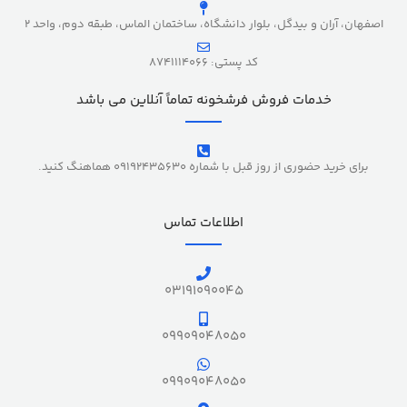
اصفهان، آران و بیدگل، بلوار دانشگاه، ساختمان الماس، طبقه دوم، واحد 2
کد پستی: 8741114066
خدمات فروش فرشخونه تماماً آنلاین می باشد
برای خرید حضوری از روز قبل با شماره 09192435630 هماهنگ کنید.
اطلاعات تماس
03191090045
09909048050
09909048050