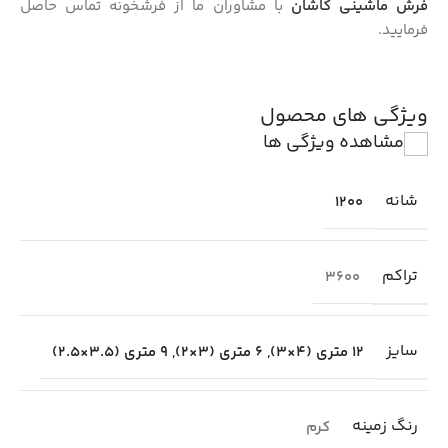
فرش ماشینی کاشان
با مشاوران ما از فرشخونه تماس حاصل
فرمایید.
ویژگی های محصول
مشاهده ویژگی ها
شانه
1200
تراکم
3600
سایز
12 متری (4×3)
,
6 متری (3×2)
,
9 متری (3.5×2.5)
رنگ زمینه
کرم