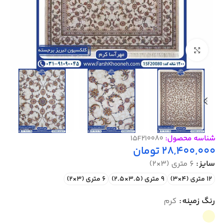
بزرگنمایی تصویر
شناسه محصول:
15F210080
28,400,000
تومان
سایز
6 متری (3×2)
12 متری (4×3)
9 متری (3.5×2.5)
6 متری (3×2)
رنگ زمینه
کرم