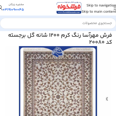
Skip to navigation
مشاوره رایگان
03191090045
Skip to main content
خانه
/
فرش ماشینی
/
فرش 1200 شانه
فرش مهرآسا رنگ کرم 1200 شانه گل برجسته
کد 20080